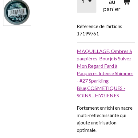
au
panier
Référence de l'article:
17199761
MAQUILLAGE,
Ombres à
paupières,
Bourjois Suivez
Mon Regard Fard à
Paupières Intense Shimmer
- #27 Sparkling
Blue,
COSMETIQUES -
SOINS - HYGIENES
Fortement enrichi en nacre
multi-réfléchissante qui
ajoute une irisation
optimale.