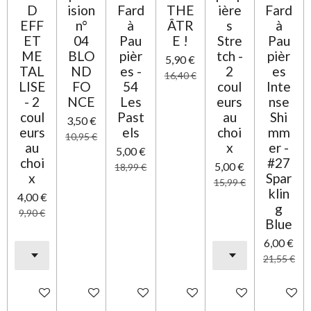
D
ision
Fard
THE
ière
Fard
EFF
n°
à
ÂTR
s
à
ET
04
Pau
E !
Stre
Pau
ME
BLO
pièr
tch -
pièr
5,90 €
TAL
ND
es -
2
es
16,40 €
LISE
FO
54
coul
Inte
- 2
NCE
Les
eurs
nse
coul
Past
au
Shi
3,50 €
eurs
els
choi
mm
10,95 €
au
x
er -
5,00 €
choi
#27
5,00 €
18,99 €
x
Spar
15,99 €
klin
4,00 €
g
9,90 €
Blue
6,00 €
21,55 €
Ajouter au panier
Ajouter au panier
Ajouter au panier
Ajouter au panier
Ajouter au panier
Ajouter 