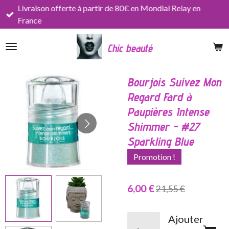
Livraison offerte à partir de 80€ en Mondial Relay en
Passer
France
au
contenu
Chic beauté
principal
Bourjois Suivez Mon
Regard Fard à
Paupières Intense
Shimmer - #27
Sparkling Blue
Promotion !
6,00 €
21,55 €
Ajouter