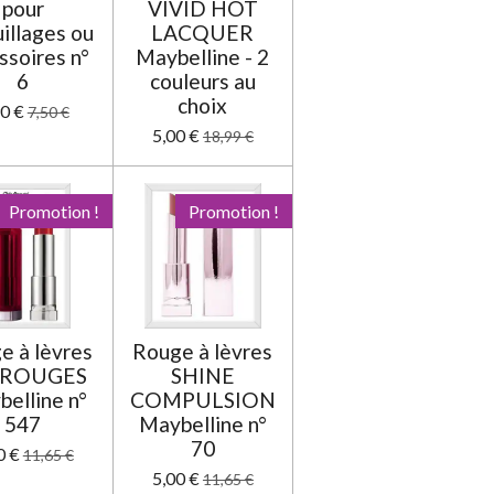
pour
VIVID HOT
illages ou
LACQUER
ssoires n°
Maybelline - 2
6
couleurs au
choix
90 €
7,50 €
5,00 €
18,99 €
Promotion !
Promotion !
e à lèvres
Rouge à lèvres
 ROUGES
SHINE
elline n°
COMPULSION
547
Maybelline n°
70
0 €
11,65 €
5,00 €
11,65 €