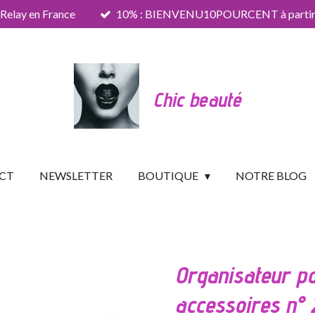
 Relay en France
10% : BIENVENU10POURCENT à partir 
Chic beauté
CT
NEWSLETTER
BOUTIQUE
NOTRE BLOG
Organisateur p
accessoires n° 