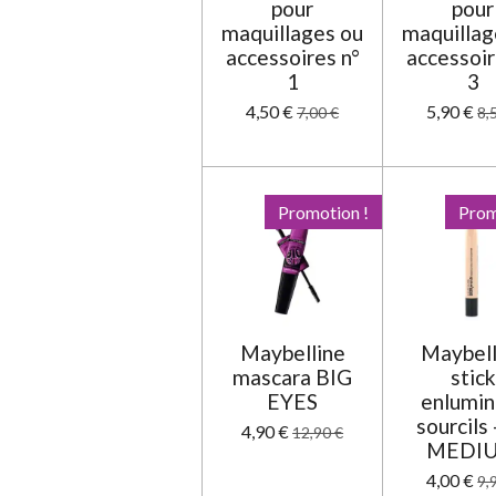
pour
pour
e
maquillages ou
maquillag
accessoires n°
accessoir
1
3
4,50 €
5,90 €
7,00 €
8,
Promotion !
Prom
Maybelline
Maybell
mascara BIG
stick
EYES
enlumin
sourcils 
4,90 €
12,90 €
MEDI
4,00 €
9,