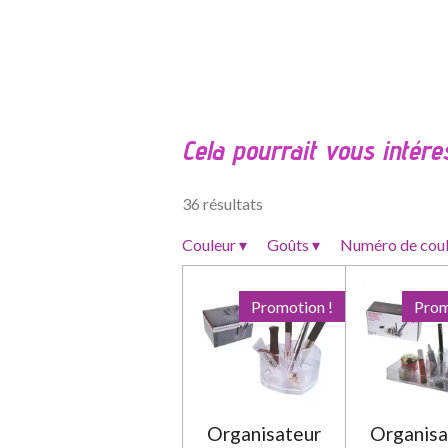
É
v
a
l
Cela pourrait vous intére
u
a
t
36 résultats
i
o
Couleur
▾
Goûts
▾
Numéro de cou
n
:
Promotion !
Prom
0
é
t
o
i
Organisateur
Organisa
l