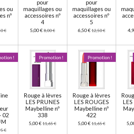
pour
pour
es ou
maquillages ou
maquillages ou
maqu
es n°
accessoires n°
accessoires n°
acce
4
5
5,00 €
6,50 €
4,
50 €
8,00 €
12,50 €
otion !
Promotion !
Promotion !
ine
Rouge à lèvres
Rouge à lèvres
Roug
LES PRUNES
LES ROUGES
LES
eur
Maybelline n°
Maybelline n°
Mayb
- 02
338
422
UM
5,00 €
5,00 €
5,0
11,65 €
11,65 €
95 €