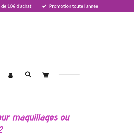
de 10€ d'achat
Promotion toute l'année
our maquillages ou
2