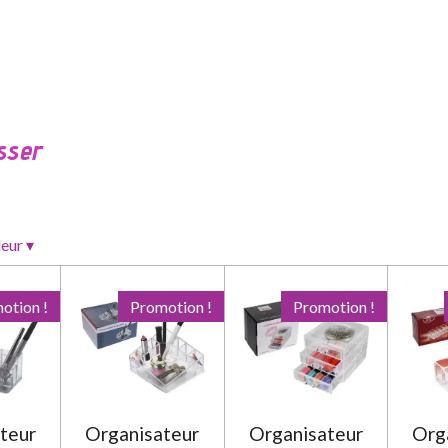
sser
leur
▾
otion !
Promotion !
Promotion !
teur
Organisateur
Organisateur
Org