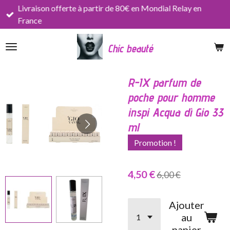
Livraison offerte à partir de 80€ en Mondial Relay en
Passer
France
au
contenu
Chic beauté
principal
R-IX parfum de
poche pour homme
inspi Acqua dì Gio 33
ml
Promotion !
4,50 €
6,00 €
Ajouter
au
panier