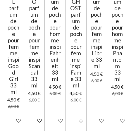
L
O
um
GH
um
um
parf
parf
de
OST
de
de
um
um
poch
parf
poch
poch
de
de
e
um
e
e
poch
poch
pour
de
pour
pour
e
e
hom
poch
fem
hom
pour
pour
me
e
me
me
fem
fem
inspi
pour
inspi
inspi
me
me
Fahr
fem
Libr
Pha
inspi
inspi
enh
me
e 33
nto
Goo
Scan
eit
inspi
ml
m
d
dal
33
Fam
33
4,50 €
Girl
33
ml
e 33
ml
6,00 €
33
ml
ml
4,50 €
4,50 €
ml
4,50 €
4,50 €
6,00 €
6,00 €
4,50 €
6,00 €
6,00 €
6,00 €
Ajouter au panier
Ajouter au panier
Ajouter au panier
Ajouter au panier
Ajouter au panier
Ajouter 