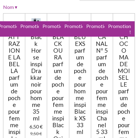
l
l
l
l
l
i
é
Nom
▾
e
e
e
e
e
v
o
a
n
s
s
s
s
l
:
Promotion
Promotion
Promotion
Promotion
Promotion
Promotion
u
0
!
!
!
!
!
!
a
ATT
Blac
BLA
BLU
CA
CH
t
é
RAZ
k
CK
EXS
NAL
OC
i
t
o
ION
Hor
OU
parf
N° 5
O
o
n
E LA
se
RA
um
parf
MA
i
BEL
inspi
parf
de
um
DE
l
LA
Dra
um
poch
de
MOI
e
parf
kkar
de
e
poch
SEL
um
noir
poch
pour
e
LE
de
pour
e
hom
pour
parf
poch
hom
pour
me
fem
um
e
me
fem
inspi
me
de
pour
35
me
Blac
inspi
poch
fem
ml
inspi
k XS
Cha
e
me
Blac
33
nel
pour
6,50 €
inspi
k
ml
5 33
fem
9,50 €