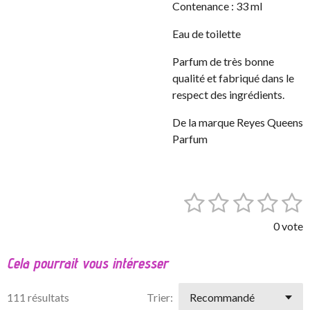
Contenance : 33 ml
Eau de toilette
Parfum de très bonne
qualité et fabriqué dans le
respect des ingrédients.
De la marque Reyes Queens
Parfum
1
2
3
4
5
E
É
n
v
é
é
é
é
é
v
0 vote
a
o
t
t
t
t
t
l
y
Cela pourrait vous intéresser
o
o
o
o
o
e
u
r
a
i
i
i
i
i
l
111 résultats
Trier:
t
'