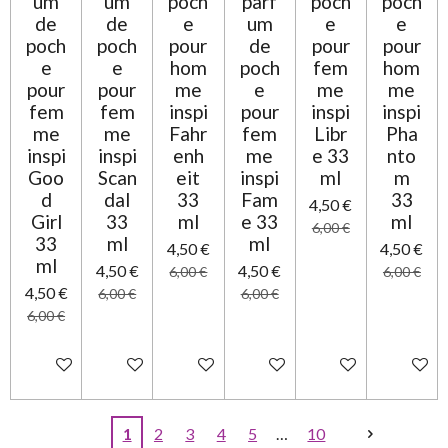
um
um
poch
parf
poch
poch
de
de
e
um
e
e
poch
poch
pour
de
pour
pour
e
e
hom
poch
fem
hom
pour
pour
me
e
me
me
fem
fem
inspi
pour
inspi
inspi
me
me
Fahr
fem
Libr
Pha
inspi
inspi
enh
me
e 33
nto
Goo
Scan
eit
inspi
ml
m
d
dal
33
Fam
33
4,50 €
Girl
33
ml
e 33
ml
6,00 €
33
ml
ml
4,50 €
4,50 €
ml
4,50 €
4,50 €
6,00 €
6,00 €
4,50 €
6,00 €
6,00 €
6,00 €
Ajouter au panier
Ajouter au panier
Ajouter au panier
Ajouter au panier
Ajouter au panier
Ajouter 
1
2
3
4
5
10