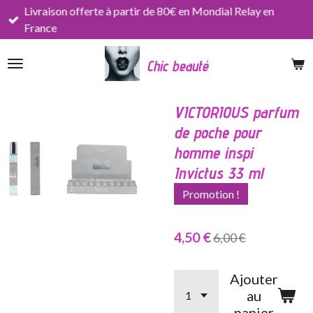
Livraison offerte à partir de 80€ en Mondial Relay en
Passer
France
au
contenu
Chic beauté
principal
VICTORIOUS parfum
de poche pour
homme inspi
Invictus 33 ml
Promotion !
4,50 €
6,00 €
Ajouter
au
panier