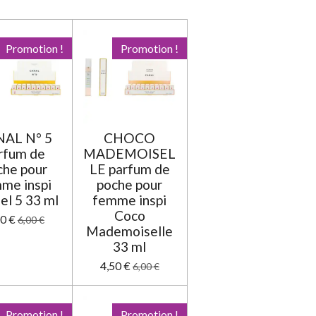
e
e
e
e
e
v
a
s
s
s
s
l
u
Promotion !
Promotion !
a
t
i
o
n
AL N° 5
CHOCO
rfum de
MADEMOISEL
che pour
LE parfum de
me inspi
poche pour
el 5 33 ml
femme inspi
Coco
50 €
6,00 €
Mademoiselle
33 ml
4,50 €
6,00 €
Promotion !
Promotion !