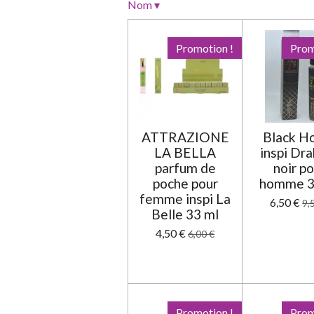
o
Nom
▾
n
:
Promotion !
Prom
0
é
t
o
i
ATTRAZIONE
Black H
l
LA BELLA
inspi Dr
e
parfum de
noir p
poche pour
homme 3
femme inspi La
6,50 €
9,
Belle 33 ml
4,50 €
6,00 €
Promotion !
Prom