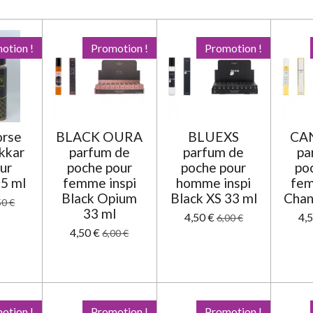
otion !
Promotion !
Promotion !
orse
BLACK OURA
BLUEXS
CAN
akkar
parfum de
parfum de
pa
our
poche pour
poche pour
po
5 ml
femme inspi
homme inspi
fem
Black Opium
Black XS 33 ml
Chan
50 €
33 ml
4,50 €
4,
6,00 €
4,50 €
6,00 €
otion !
Promotion !
Promotion !