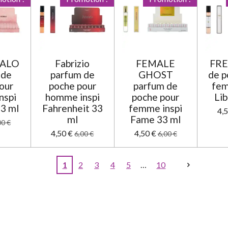
ALO
Fabrizio
FEMALE
FRE
 de
parfum de
GHOST
de p
our
poche pour
parfum de
fem
nspi
homme inspi
poche pour
Lib
33 ml
Fahrenheit 33
femme inspi
4,
ml
Fame 33 ml
00 €
4,50 €
4,50 €
6,00 €
6,00 €
1
2
3
4
5
10