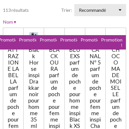
r
a
i
i
i
i
i
l
113 résultats
Trier:
t
'
l
l
l
l
l
i
é
Nom
▾
e
e
e
e
e
v
o
a
n
s
s
s
s
l
:
Promotion
Promotion
Promotion
Promotion
Promotion
Promotion
u
0
!
!
!
!
!
!
a
ATT
Blac
BLA
BLU
CA
CH
t
é
RAZ
k
CK
EXS
NAL
OC
i
t
o
ION
Hor
OU
parf
N° 5
O
o
n
E LA
se
RA
um
parf
MA
i
BEL
inspi
parf
de
um
DE
l
LA
Dra
um
poch
de
MOI
e
parf
kkar
de
e
poch
SEL
um
noir
poch
pour
e
LE
de
pour
e
hom
pour
parf
poch
hom
pour
me
fem
um
e
me
fem
inspi
me
de
pour
35
me
Blac
inspi
poch
fem
ml
inspi
k XS
Cha
e