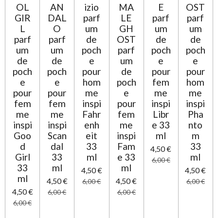
OL
AN
izio
MA
E
OST
GIR
DAL
parf
LE
parf
parf
L
O
um
GH
um
um
parf
parf
de
OST
de
de
um
um
poch
parf
poch
poch
de
de
e
um
e
e
poch
poch
pour
de
pour
pour
e
e
hom
poch
fem
hom
pour
pour
me
e
me
me
fem
fem
inspi
pour
inspi
inspi
me
me
Fahr
fem
Libr
Pha
inspi
inspi
enh
me
e 33
nto
Goo
Scan
eit
inspi
ml
m
d
dal
33
Fam
33
4,50 €
Girl
33
ml
e 33
ml
6,00 €
33
ml
ml
4,50 €
4,50 €
ml
4,50 €
4,50 €
6,00 €
6,00 €
4,50 €
6,00 €
6,00 €
6,00 €