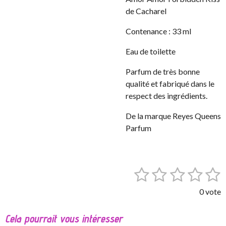
de Cacharel
Contenance : 33 ml
Eau de toilette
Parfum de très bonne
qualité et fabriqué dans le
respect des ingrédients.
De la marque Reyes Queens
Parfum
1
2
3
4
5
E
É
n
v
é
é
é
é
é
v
0 vote
a
o
t
t
t
t
t
l
y
Cela pourrait vous intéresser
o
o
o
o
o
e
u