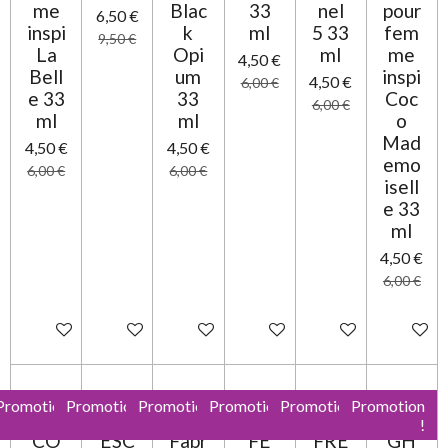
me
Blac
33
nel
pour
6,50 €
inspi
k
ml
5 33
fem
9,50 €
La
Opi
ml
me
4,50 €
Bell
um
inspi
4,50 €
6,00 €
e 33
33
Coc
6,00 €
ml
ml
o
Mad
4,50 €
4,50 €
emo
6,00 €
6,00 €
isell
e 33
ml
4,50 €
6,00 €
Ajouter au panier
Ajouter au panier
Ajouter au panier
Ajouter au panier
Ajouter au panier
Ajouter 
Promotion
Promotion
Promotion
Promotion
Promotion
Promotion
!
!
!
!
!
!
CO
ESC
Fabr
FE
FRE
GH