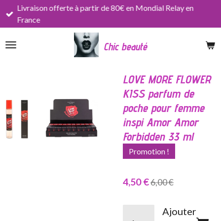
Livraison offerte à partir de 80€ en Mondial Relay en
Passer
France
au
contenu
Chic beauté
principal
LOVE MORE FLOWER
KISS parfum de
poche pour femme
inspi Amor Amor
Forbidden 33 ml
Promotion !
4,50 €
6,00 €
Ajouter