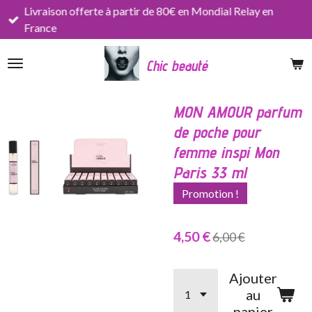
Livraison offerte à partir de 80€ en Mondial Relay en
Passer
France
au
contenu
Chic beauté
principal
MON AMOUR parfum
de poche pour
femme inspi Mon
Paris 33 ml
Promotion !
4,50 €
6,00 €
Ajouter
au
panier