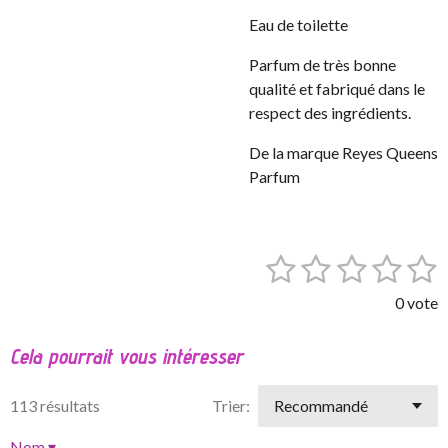
Eau de toilette
Parfum de très bonne
qualité et fabriqué dans le
respect des ingrédients.
De la marque Reyes Queens
Parfum
1
2
3
4
5
E
É
n
v
é
é
é
é
é
v
0 vote
a
o
t
t
t
t
t
l
y
Cela pourrait vous intéresser
o
o
o
o
o
e
u
r
a
i
i
i
i
i
l
113 résultats
Trier:
t
'
l
l
l
l
l
i
é
Nom
▾