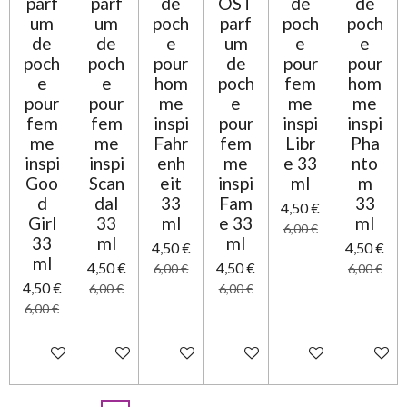
parf
parf
de
OST
de
de
um
um
poch
parf
poch
poch
de
de
e
um
e
e
poch
poch
pour
de
pour
pour
e
e
hom
poch
fem
hom
pour
pour
me
e
me
me
fem
fem
inspi
pour
inspi
inspi
me
me
Fahr
fem
Libr
Pha
inspi
inspi
enh
me
e 33
nto
Goo
Scan
eit
inspi
ml
m
d
dal
33
Fam
33
4,50 €
Girl
33
ml
e 33
ml
6,00 €
33
ml
ml
4,50 €
4,50 €
ml
4,50 €
4,50 €
6,00 €
6,00 €
4,50 €
6,00 €
6,00 €
6,00 €
Ajouter au panier
Ajouter au panier
Ajouter au panier
Ajouter au panier
Ajouter au panier
Ajouter 