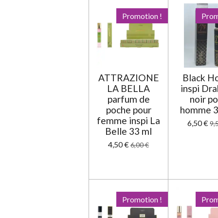
o
n
Promotion !
Prom
:
0
é
t
o
ATTRAZIONE
Black H
i
LA BELLA
inspi Dr
l
parfum de
noir p
e
poche pour
homme 3
femme inspi La
6,50 €
9,
Belle 33 ml
4,50 €
6,00 €
Promotion !
Prom