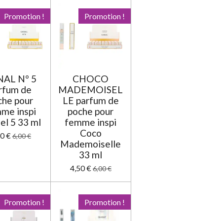
e
e
e
e
e
v
a
Promotion !
s
s
Promotion !
s
s
l
u
a
t
i
o
n
AL N° 5
CHOCO
rfum de
MADEMOISEL
che pour
LE parfum de
me inspi
poche pour
el 5 33 ml
femme inspi
Coco
50 €
6,00 €
Mademoiselle
33 ml
4,50 €
6,00 €
Promotion !
Promotion !