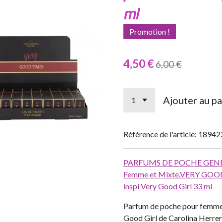
ml
Promotion !
4,50 €
6,00 €
Ajouter au pa
Référence de l'article:
18942
PARFUMS DE POCHE GEN
Femme et Mixte
,
VERY GOOD 
inspi Very Good Girl 33 ml
Parfum de poche pour femm
Good Girl de Carolina Herre