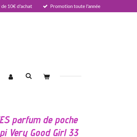
de 10€ d'achat
Promotion toute l'année
ES parfum de poche
pi Very Good Girl 33