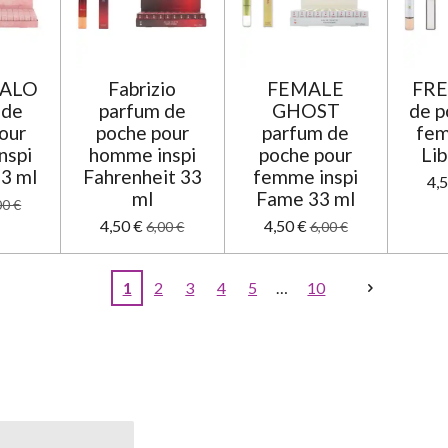
ALO
Fabrizio
FEMALE
FRE
 de
parfum de
GHOST
de p
our
poche pour
parfum de
fem
nspi
homme inspi
poche pour
Lib
33 ml
Fahrenheit 33
femme inspi
4,
ml
Fame 33 ml
00 €
4,50 €
4,50 €
6,00 €
6,00 €
1
2
3
4
5
10