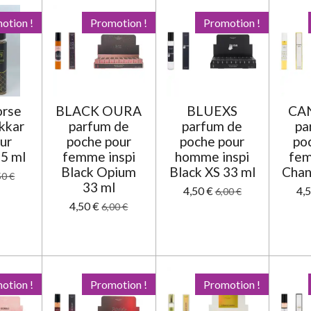
otion !
Promotion !
Promotion !
orse
BLACK OURA
BLUEXS
CAN
akkar
parfum de
parfum de
pa
our
poche pour
poche pour
po
5 ml
femme inspi
homme inspi
fem
Black Opium
Black XS 33 ml
Chan
50 €
33 ml
4,50 €
4,
6,00 €
4,50 €
6,00 €
otion !
Promotion !
Promotion !