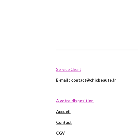
Service Client
E-mail :
contact@chicbeaute.fr
A votre disposition
Accueil
Contact
CGV