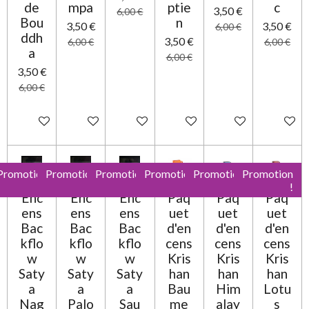
de
mpa
ptie
c
3,50 €
6,00 €
Bou
n
3,50 €
3,50 €
6,00 €
ddh
3,50 €
6,00 €
6,00 €
a
6,00 €
3,50 €
6,00 €
Ajouter au panier
Ajouter au panier
Ajouter au panier
Ajouter au panier
Ajouter au panier
Ajouter 
Promotion
Promotion
Promotion
Promotion
Promotion
Promotion
!
!
!
!
!
!
Enc
Enc
Enc
Paq
Paq
Paq
ens
ens
ens
uet
uet
uet
Bac
Bac
Bac
d'en
d'en
d'en
kflo
kflo
kflo
cens
cens
cens
w
w
w
Kris
Kris
Kris
Saty
Saty
Saty
han
han
han
a
a
a
Bau
Him
Lotu
Nag
Palo
Sau
me
alay
s