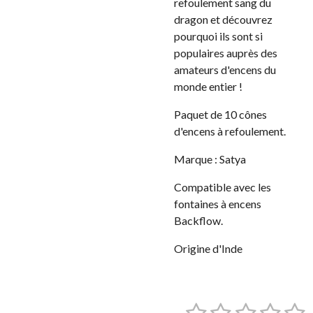
refoulement sang du
dragon et découvrez
pourquoi ils sont si
populaires auprès des
amateurs d'encens du
monde entier !
Paquet de 10 cônes
d'encens à refoulement.
Marque : Satya
Compatible avec les
fontaines à encens
Backflow.
Origine d'Inde
1
2
3
4
5
E
É