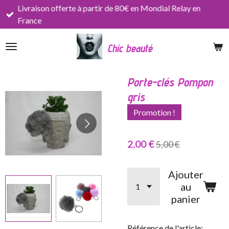
Livraison offerte à partir de 80€ en Mondial Relay en
Passer
France
au
contenu
Chic beauté
principal
Porte-clés Pompon
gris
Promotion !
2,00 €
5,00 €
Ajouter
au
panier
Référence de l'article: