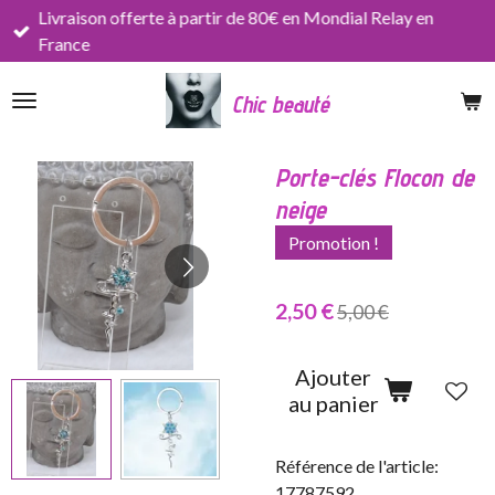
Livraison offerte à partir de 80€ en Mondial Relay en
Passer
France
au
contenu
Chic beauté
principal
Porte-clés Flocon de
neige
Promotion !
2,50 €
5,00 €
Ajouter
au panier
Référence de l'article:
17787592