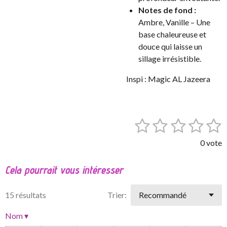
Notes de fond :
Ambre, Vanille – Une
base chaleureuse et
douce qui laisse un
sillage irrésistible.
Inspi :
Magic AL Jazeera
1
2
3
4
5
E
É
n
v
é
é
é
é
é
v
0 vote
a
o
t
t
t
t
t
l
y
Cela pourrait vous intéresser
o
o
o
o
o
e
u
r
a
i
i
i
i
i
l
15 résultats
Trier:
t
'
l
l
l
l
l
i
é
Nom
▾
e
e
e
e
e
v
o