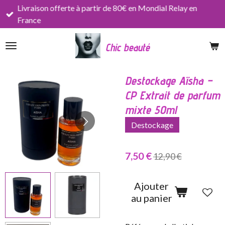
Livraison offerte à partir de 80€ en Mondial Relay en
Passer
France
au
contenu
Chic beauté
principal
Destockage Aïsha –
CP Extrait de parfum
mixte 50ml
Destockage
7,50 €
12,90 €
Ajouter
au panier