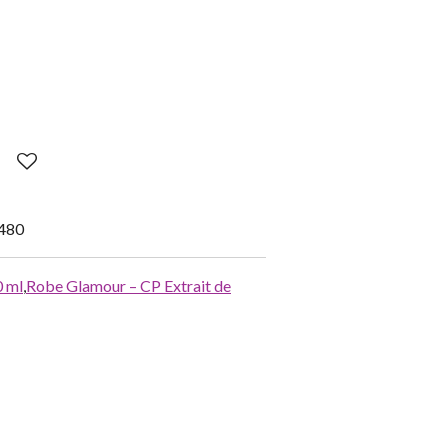
480
0 ml
,
Robe Glamour – CP Extrait de