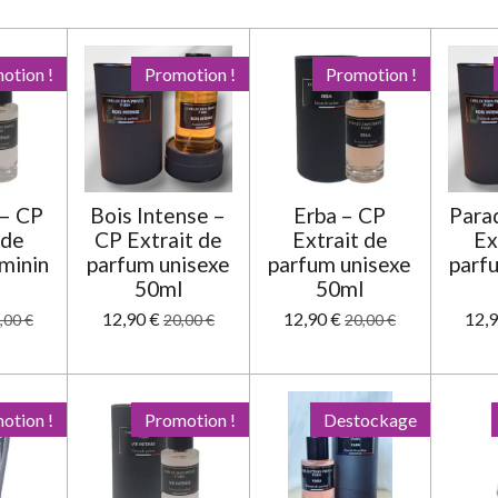
otion !
Promotion !
Promotion !
– CP
Bois Intense –
Erba – CP
Para
 de
CP Extrait de
Extrait de
Ex
minin
parfum unisexe
parfum unisexe
parf
l
50ml
50ml
12,90 €
12,90 €
12,9
,00 €
20,00 €
20,00 €
otion !
Promotion !
Destockage