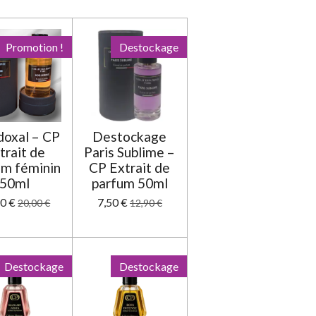
e
e
e
e
e
v
a
s
s
s
s
l
u
Promotion !
Destockage
a
t
i
o
n
doxal – CP
Destockage
trait de
Paris Sublime –
um féminin
CP Extrait de
50ml
parfum 50ml
0 €
7,50 €
20,00 €
12,90 €
Destockage
Destockage