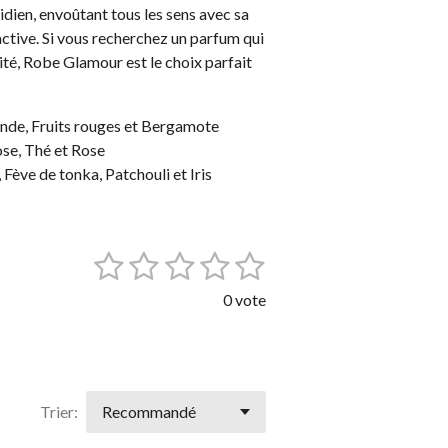
dien, envoûtant tous les sens avec sa
active. Si vous recherchez un parfum qui
lité, Robe Glamour est le choix parfait
ande, Fruits rouges et Bergamote
Rose, Thé et Rose
s, Fève de tonka, Patchouli et Iris
1
2
3
4
5
E
n
é
é
é
é
é
v
0 vote
o
t
t
t
t
t
y
o
o
o
o
o
e
r
i
i
i
i
i
l
'
Trier:
l
l
l
l
l
é