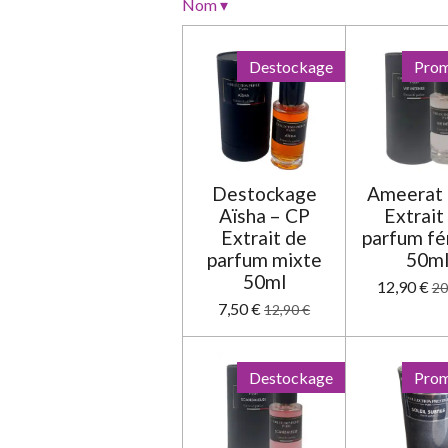
o
Nom
▾
n
:
Destockage
Prom
0
é
t
o
i
Destockage
Ameerat 
l
Aïsha – CP
Extrait
e
Extrait de
parfum fé
parfum mixte
50m
50ml
12,90 €
20
7,50 €
12,90 €
Destockage
Prom