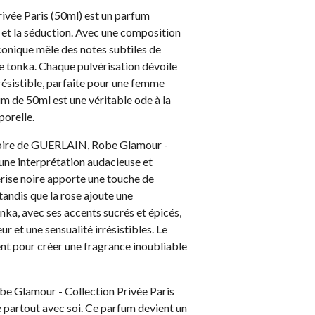
ivée Paris (50ml) est un parfum
e et la séduction. Avec une composition
iconique mêle des notes subtiles de
ve tonka. Chaque pulvérisation dévoile
rrésistible, parfaite pour une femme
m de 50ml est une véritable ode à la
porelle.
Noire de GUERLAIN, Robe Glamour -
 une interprétation audacieuse et
cerise noire apporte une touche de
tandis que la rose ajoute une
nka, avec ses accents sucrés et épicés,
r et une sensualité irrésistibles. Le
t pour créer une fragrance inoubliable
e Glamour - Collection Privée Paris
 partout avec soi. Ce parfum devient un