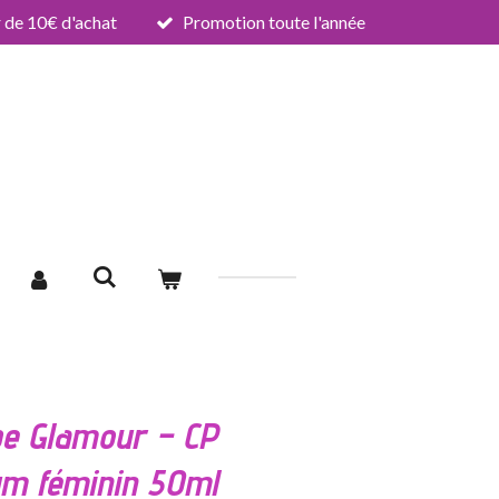
de 10€ d'achat
Promotion toute l'année
e Glamour – CP
um féminin 50ml