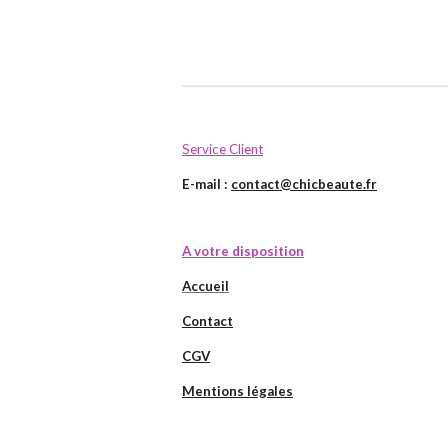
Service Client
E-mail :
contact@chicbeaute.fr
A votre disposition
Accueil
Contact
CGV
Mentions légales