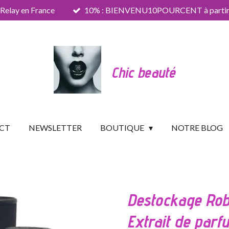
 Relay en France
10% : BIENVENU10POURCENT à partir 
Chic beauté
CT
NEWSLETTER
BOUTIQUE
NOTRE BLOG
Destockage Rob
Extrait de parf