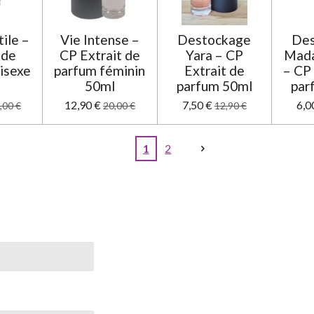
tile –
Vie Intense –
Destockage
Des
 de
CP Extrait de
Yara – CP
Mada
isexe
parfum féminin
Extrait de
– CP 
l
50ml
parfum 50ml
par
12,90 €
7,50 €
6,0
,00 €
20,00 €
12,90 €
1
2