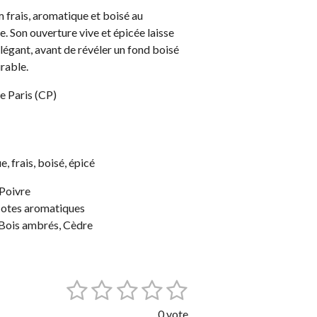
 frais, aromatique et boisé au
. Son ouverture vive et épicée laisse
égant, avant de révéler un fond boisé
urable.
e Paris (CP)
e, frais, boisé, épicé
Poivre
Notes aromatiques
Bois ambrés, Cèdre
1
2
3
4
5
E
n
é
é
é
é
é
v
0 vote