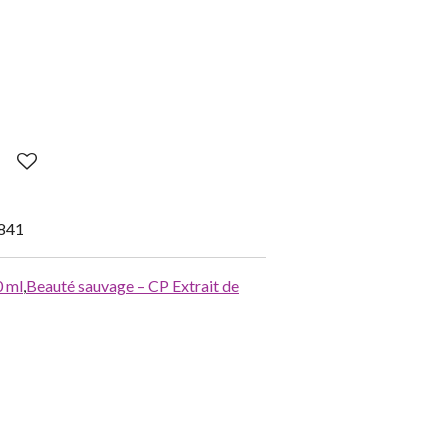
841
0 ml
,
Beauté sauvage – CP Extrait de