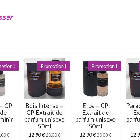
sser
otion !
Promotion !
Promotion !
– CP
Bois Intense –
Erba – CP
Para
 de
CP Extrait de
Extrait de
Ex
minin
parfum unisexe
parfum unisexe
parf
l
50ml
50ml
12,90 €
12,90 €
12,9
,00 €
20,00 €
20,00 €