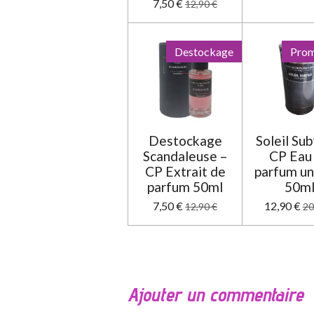
7,50 €
12,90 €
Destockage
Prom
Destockage
Soleil Sub
Scandaleuse –
CP Eau
CP Extrait de
parfum un
parfum 50ml
50m
7,50 €
12,90 €
12,90 €
20
Ajouter un commentaire