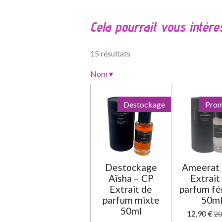
a
l
Cela pourrait vous intére
u
a
t
15 résultats
i
o
Nom
▾
n
:
Destockage
Prom
0
é
t
o
i
Destockage
Ameerat 
l
Aïsha – CP
Extrait
e
Extrait de
parfum fé
parfum mixte
50m
50ml
12,90 €
20