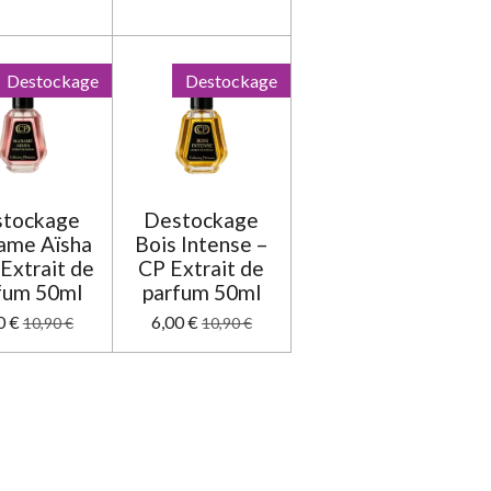
Destockage
Destockage
tockage
Destockage
me Aïsha
Bois Intense –
Extrait de
CP Extrait de
fum 50ml
parfum 50ml
0 €
6,00 €
10,90 €
10,90 €