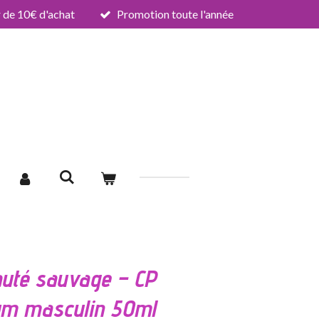
de 10€ d'achat
Promotion toute l'année
uté sauvage – CP
fum masculin 50ml