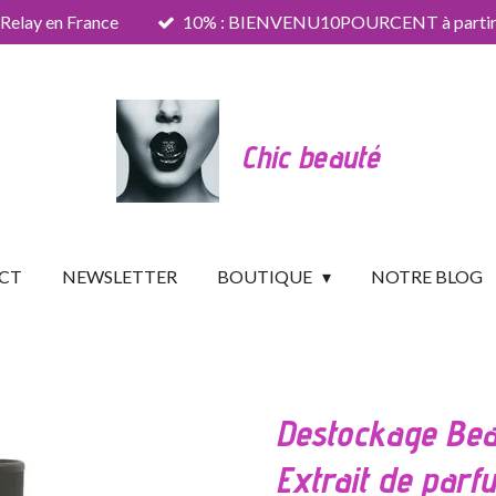
 Relay en France
10% : BIENVENU10POURCENT à partir 
Chic beauté
CT
NEWSLETTER
BOUTIQUE
NOTRE BLOG
Destockage Bea
Extrait de par