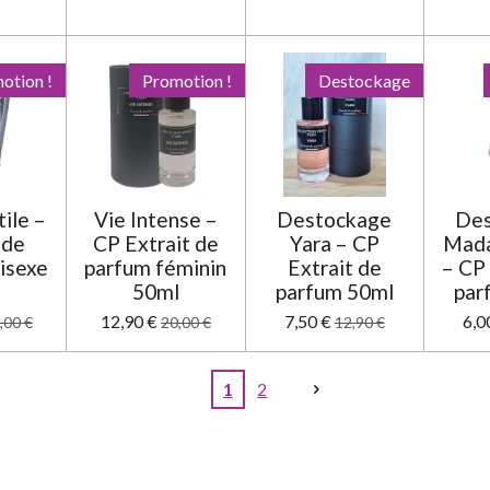
otion !
Promotion !
Destockage
tile –
Vie Intense –
Destockage
Des
 de
CP Extrait de
Yara – CP
Mada
isexe
parfum féminin
Extrait de
– CP 
l
50ml
parfum 50ml
par
12,90 €
7,50 €
6,0
,00 €
20,00 €
12,90 €
1
2