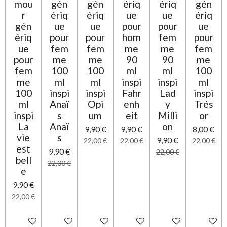
mou
gén
gén
ériq
ériq
gén
r
ériq
ériq
ue
ue
ériq
gén
ue
ue
pour
pour
ue
ériq
pour
pour
hom
fem
pour
ue
fem
fem
me
me
fem
pour
me
me
90
90
me
fem
100
100
ml
ml
100
me
ml
ml
inspi
inspi
ml
100
inspi
inspi
Fahr
Lad
inspi
ml
Anaï
Opi
enh
y
Trés
inspi
s
um
eit
Milli
or
La
Anaï
on
9,90 €
9,90 €
8,00 €
vie
s
9,90 €
22,00 €
22,00 €
22,00 €
est
9,90 €
22,00 €
bell
22,00 €
e
9,90 €
22,00 €
Ajouter au panier
Ajouter au panier
Ajouter au panier
Ajouter au panier
Ajouter au panier
Ajouter 