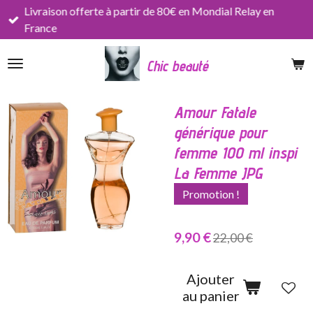
Livraison offerte à partir de 80€ en Mondial Relay en
Passer
France
au
contenu
Chic beauté
principal
Amour Fatale
générique pour
femme 100 ml inspi
La Femme JPG
Promotion !
9,90 €
22,00 €
Ajouter
au panier