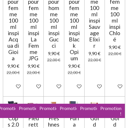
pour
pour
pour
pour
me
fem
e
fem
fem
hom
fem
100
me
me
me
me
me
ml
100
100
100
100
100
inspi
ml
ml
ml
ml
ml
Sauv
inspi
inspi
inspi
inspi
inspi
age
Chlo
Acq
La
Guc
Blac
Elixi
é
ua di
Fem
ci
k
r
9,90 €
Gioi
me
Opi
9,90 €
9,90 €
22,00 €
a
JPG
um
22,00 €
22,00 €
9,90 €
9,90 €
9,90 €
22,00 €
22,00 €
22,00 €
Ajouter au panier
Ajouter au panier
Ajouter au panier
Ajouter au panier
Ajouter au panier
Ajouter 
Promotion
Promotion
Promotion
Promotion
Promotion
Promotion
!
!
!
!
!
!
Cop
Fleu
Fres
Furi
Gol
Gol
s 2.0
rett
hnes
a
d
d