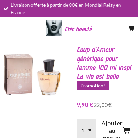
Livraison offerte à partir de 80€ en Mondial Relay en
Passer
France
au
contenu
Chic beauté
principal
Coup d'Amour
générique pour
femme 100 ml inspi
La vie est belle
Promotion !
9,90 €
22,00 €
Ajouter
au
panier