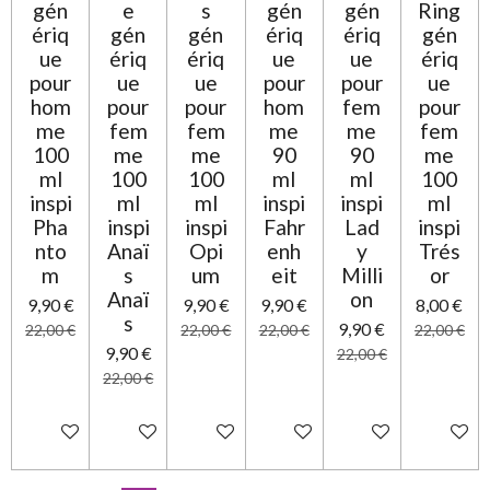
gén
e
s
gén
gén
Ring
ériq
gén
gén
ériq
ériq
gén
ue
ériq
ériq
ue
ue
ériq
pour
ue
ue
pour
pour
ue
hom
pour
pour
hom
fem
pour
me
fem
fem
me
me
fem
100
me
me
90
90
me
ml
100
100
ml
ml
100
inspi
ml
ml
inspi
inspi
ml
Pha
inspi
inspi
Fahr
Lad
inspi
nto
Anaï
Opi
enh
y
Trés
m
s
um
eit
Milli
or
Anaï
on
9,90 €
9,90 €
9,90 €
8,00 €
s
9,90 €
22,00 €
22,00 €
22,00 €
22,00 €
9,90 €
22,00 €
22,00 €
Ajouter au panier
Ajouter au panier
Ajouter au panier
Ajouter au panier
Ajouter au panier
Ajouter 