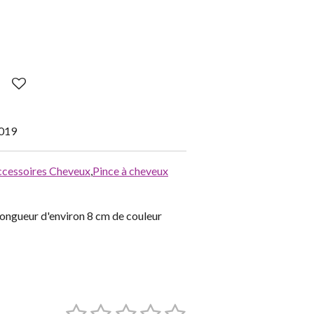
019
cessoires Cheveux
,
Pince à cheveux
longueur d'environ 8 cm de couleur
1
2
3
4
5
E