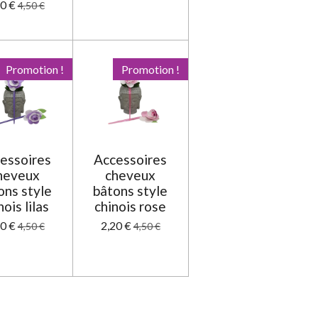
90 €
4,50 €
Promotion !
Promotion !
essoires
Accessoires
heveux
cheveux
ons style
bâtons style
nois lilas
chinois rose
20 €
2,20 €
4,50 €
4,50 €