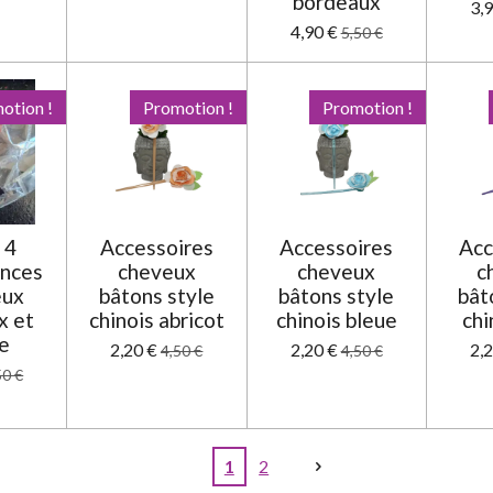
bordeaux
3,
4,90 €
5,50 €
otion !
Promotion !
Promotion !
 4
Accessoires
Accessoires
Acc
inces
cheveux
cheveux
c
eux
bâtons style
bâtons style
bât
x et
chinois abricot
chinois bleue
chi
e
2,20 €
2,20 €
2,
4,50 €
4,50 €
50 €
1
2