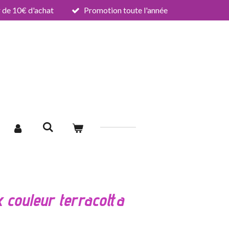
de 10€ d'achat
Promotion toute l'année
 couleur terracotta