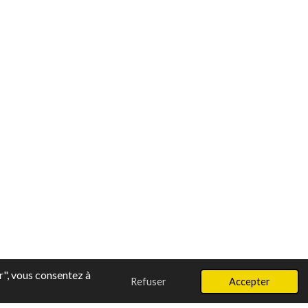
r", vous consentez à
Refuser
Accepter