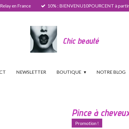
 Relay en France
10% : BIENVENU10POURCENT à partir 
Chic beauté
CT
NEWSLETTER
BOUTIQUE
NOTRE BLOG
Pince à cheveux
Promotion !