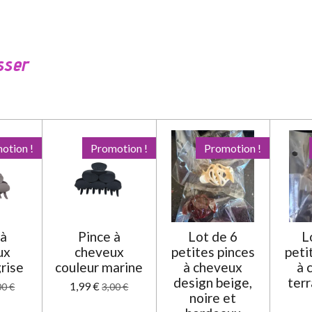
sser
otion !
Promotion !
Promotion !
 à
Pince à
Lot de 6
L
ux
cheveux
petites pinces
peti
grise
couleur marine
à cheveux
à 
design beige,
terr
1,99 €
00 €
3,00 €
noire et