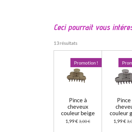
v
a
l
Ceci pourrait vous intére
u
a
t
13 résultats
i
o
n
Promotion !
Prom
:
0
é
t
o
Pince à
Pince
i
cheveux
cheve
l
couleur beige
couleur 
e
1,99 €
1,99 €
3,00 €
3,