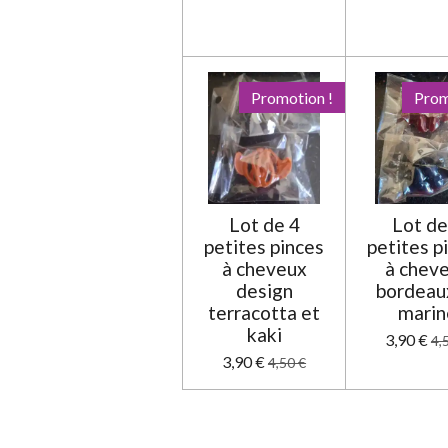
Promotion !
Prom
Lot de 4
Lot de
petites pinces
petites p
à cheveux
à chev
design
bordeau
terracotta et
marin
kaki
3,90 €
4,
3,90 €
4,50 €