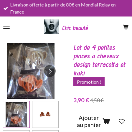
Livraison offerte à partir de 80€ en Mondial Relay en
Passer
France
au
contenu
Chic beauté
principal
Lot de 4 petites
pinces à cheveux
design terracotta et
kaki
Promotion !
3,90 €
4,50 €
Ajouter
au panier