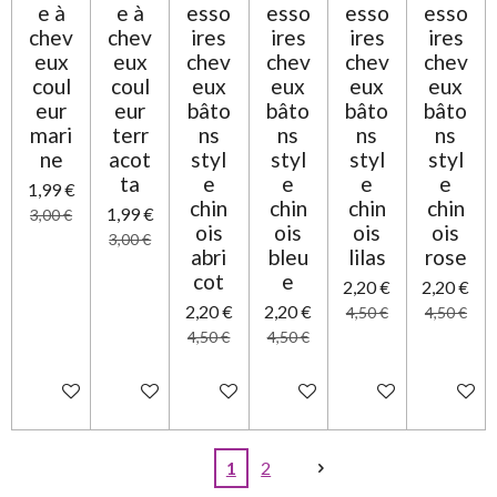
e à
e à
esso
esso
esso
esso
chev
chev
ires
ires
ires
ires
eux
eux
chev
chev
chev
chev
coul
coul
eux
eux
eux
eux
eur
eur
bâto
bâto
bâto
bâto
mari
terr
ns
ns
ns
ns
ne
acot
styl
styl
styl
styl
ta
e
e
e
e
1,99 €
chin
chin
chin
chin
1,99 €
3,00 €
ois
ois
ois
ois
3,00 €
abri
bleu
lilas
rose
cot
e
2,20 €
2,20 €
2,20 €
2,20 €
4,50 €
4,50 €
4,50 €
4,50 €
Ajouter au panier
Ajouter au panier
Ajouter au panier
Ajouter au panier
Ajouter au panier
Ajouter 
1
2