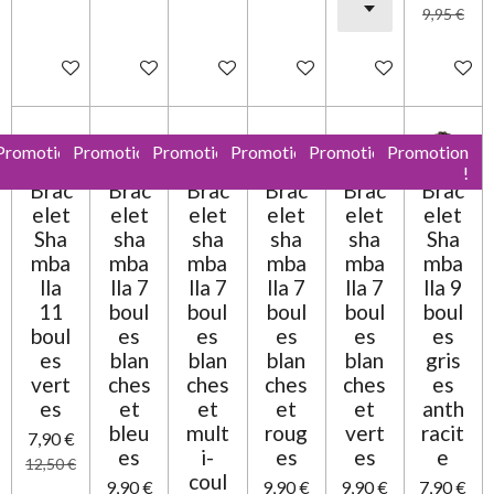
9,95 €
Ajouter au panier
Ajouter au panier
Ajouter au panier
Ajouter au panier
Ajouter au panier
Ajouter 
Promotion
Promotion
Promotion
Promotion
Promotion
Promotion
!
!
!
!
!
!
Brac
Brac
Brac
Brac
Brac
Brac
elet
elet
elet
elet
elet
elet
Sha
sha
sha
sha
sha
Sha
mba
mba
mba
mba
mba
mba
lla
lla 7
lla 7
lla 7
lla 7
lla 9
11
boul
boul
boul
boul
boul
boul
es
es
es
es
es
es
blan
blan
blan
blan
gris
vert
ches
ches
ches
ches
es
es
et
et
et
et
anth
bleu
mult
roug
vert
racit
7,90 €
es
i-
es
es
e
12,50 €
coul
9,90 €
9,90 €
9,90 €
7,90 €