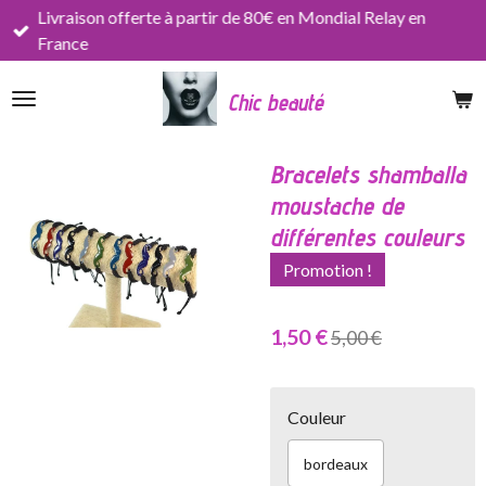
Livraison offerte à partir de 80€ en Mondial Relay en
Passer
France
au
contenu
Chic beauté
principal
Bracelets shamballa
moustache de
différentes couleurs
Promotion !
1,50 €
5,00 €
Couleur
bordeaux