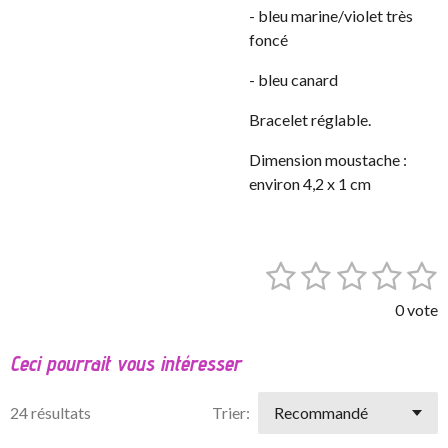
- bleu marine/violet très
foncé
- bleu canard
Bracelet réglable.
Dimension moustache :
environ 4,2 x 1 cm
1
2
3
4
5
E
É
n
v
é
é
é
é
é
v
0 vote
a
o
t
t
t
t
t
l
y
Ceci pourrait vous intéresser
o
o
o
o
o
e
u
r
a
i
i
i
i
i
l
24 résultats
Trier:
t
'
l
l
l
l
l
i
é