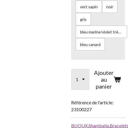
vert sapin
noir
gris
bleu marine/violet très foncé
bleu canard
Ajouter
au
panier
Référence de l'article:
23100227
BIJOUX
,
Shamballa
,
Bracelet