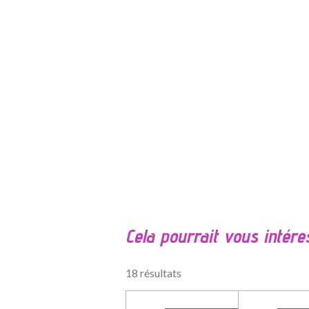
É
v
a
l
Cela pourrait vous intére
u
a
t
18 résultats
i
o