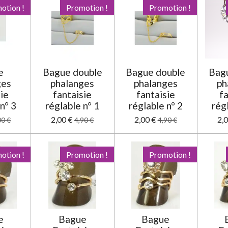
otion !
Promotion !
Promotion !
e
Bague double
Bague double
Bag
ges
phalanges
phalanges
ph
sie
fantaisie
fantaisie
fa
n° 3
réglable n° 1
réglable n° 2
rég
2,00 €
2,00 €
2,
00 €
4,90 €
4,90 €
otion !
Promotion !
Promotion !
e
Bague
Bague