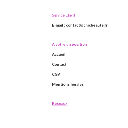
Service Client
E-mail :
contact@chicbeaute.fr
A votre disposition
Accueil
Contact
CGV
Mentions légales
Réseaux