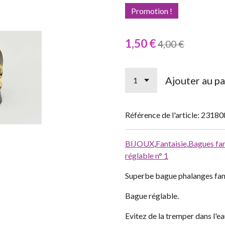
Promotion !
1,50 €
4,00 €
Ajouter au pa
Référence de l'article:
23180
BIJOUX
,
Fantaisie
,
Bagues fan
réglable n° 1
Superbe bague phalanges fant
Bague réglable.
Evitez de la tremper dans l'e