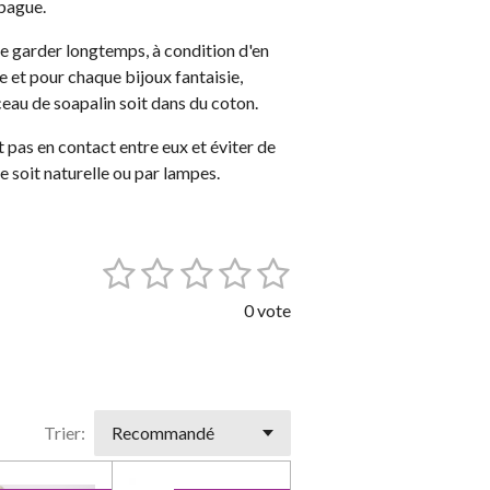
 bague.
se garder longtemps, à condition d'en
e et pour chaque bijoux fantaisie,
eau de soapalin soit dans du coton.
nt pas en contact entre eux et éviter de
le soit naturelle ou par lampes.
1
2
3
4
5
E
n
é
é
é
é
é
v
0 vote
o
t
t
t
t
t
y
o
o
o
o
o
e
r
i
i
i
i
i
l
'
Trier:
l
l
l
l
l
é
e
e
e
e
e
v