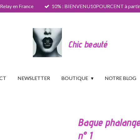
 Relay en France
10% : BIENVENU10POURCENT à partir 
Chic beauté
CT
NEWSLETTER
BOUTIQUE
NOTRE BLOG
Bague phalanges
n° 1