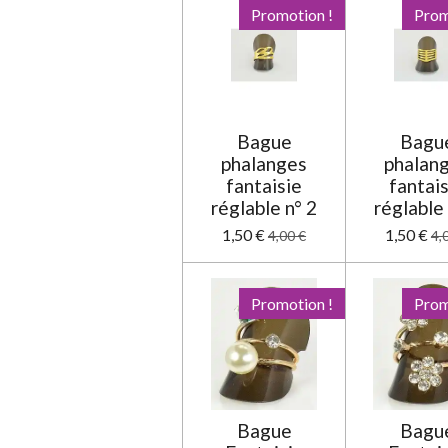
n
Promotion !
Prom
:
0
é
t
o
Bague
Bagu
i
phalanges
phalan
l
fantaisie
fantai
e
réglable n° 2
réglable 
1,50 €
1,50 €
4,00 €
4,
Promotion !
Prom
Bague
Bagu