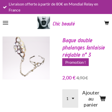
Livraison offerte à partir de 80€ en Mondial Relay en
Passer
France
au
contenu
Chic beauté
principal
Bague double
phalanges fantaisie
réglable n° 3
Promotion !
2,00 €
4,90 €
Ajouter
au
panier