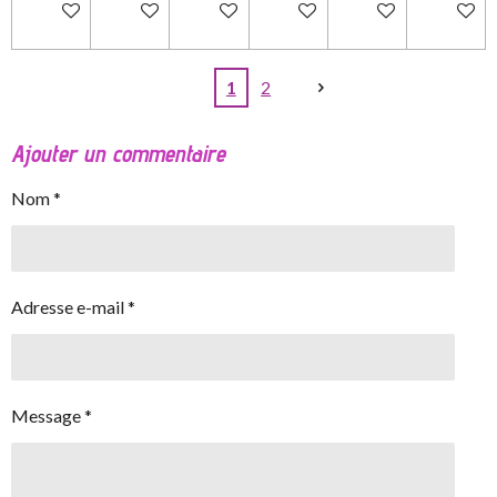
Ajouter au panier
Ajouter au panier
Ajouter au panier
Ajouter au panier
Ajouter au panier
Ajouter 
1
2
Ajouter un commentaire
Nom *
Adresse e-mail *
Message *