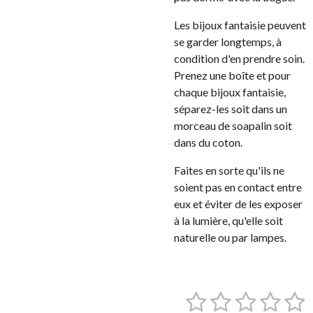
Les bijoux fantaisie peuvent
se garder longtemps, à
condition d'en prendre soin.
Prenez une boîte et pour
chaque bijoux fantaisie,
séparez-les soit dans un
morceau de soapalin soit
dans du coton.
Faites en sorte qu'ils ne
soient pas en contact entre
eux et éviter de les exposer
à la lumière, qu'elle soit
naturelle ou par lampes.
1
2
3
4
5
E
É
n