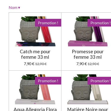
i
o
Nom
▾
n
:
Promotion !
Promotion !
5
é
t
o
i
Catch me pour
Promesse pour
l
femme 33 ml
femme 33 ml
e
7,90 €
7,90 €
12,90 €
12,90 €
s
Promotion !
Promotion !
Aqua Allegoria Flora
Matière Noire pour