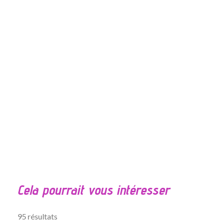
É
v
a
l
Cela pourrait vous intéresser
u
a
t
95 résultats