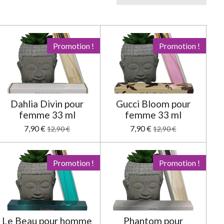
l
l
l
l
l
é
e
e
e
e
e
v
a
s
s
s
s
l
u
Promotion !
Promotion !
a
t
i
o
n
Dahlia Divin pour
Gucci Bloom pour
femme 33 ml
femme 33 ml
7,90 €
7,90 €
12,90 €
12,90 €
Promotion !
Promotion !
Le Beau pour homme
Phantom pour