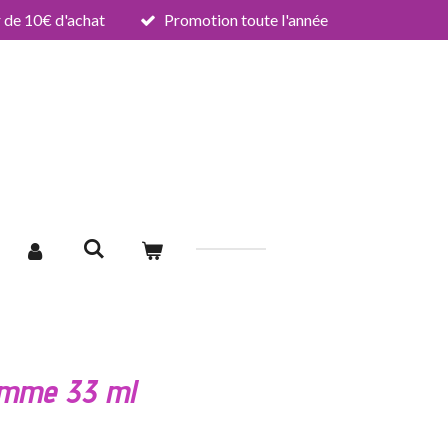
de 10€ d'achat
Promotion toute l'année
emme 33 ml