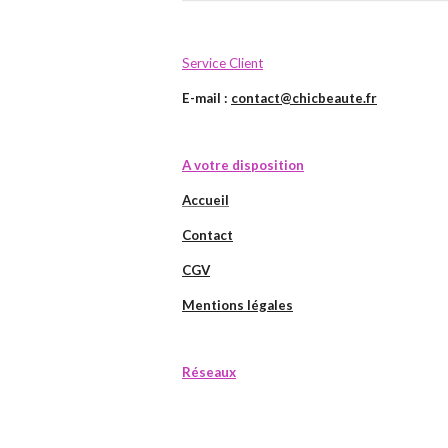
Service Client
E-mail :
contact@chicbeaute.fr
A votre disposition
Accueil
Contact
CGV
Mentions légales
Réseaux