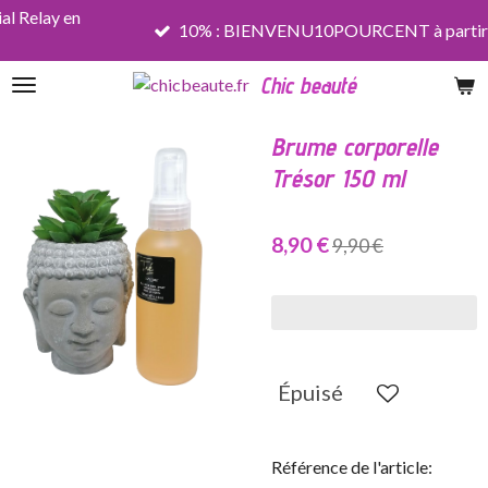
al Relay en
Passer
10% : BIENVENU10POURCENT à partir d
au
contenu
Chic beauté
principal
Brume corporelle
Trésor 150 ml
8,90 €
9,90 €
Épuisé
Référence de l'article: