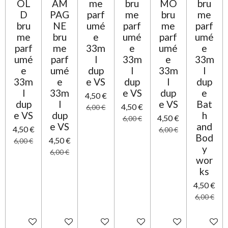
OL
AM
me
bru
MO
bru
D
PAG
parf
me
bru
me
bru
NE
umé
parf
me
parf
me
bru
e
umé
parf
umé
parf
me
33m
e
umé
e
umé
parf
l
33m
e
33m
e
umé
dup
l
33m
l
33m
e
e VS
dup
l
dup
l
33m
e VS
dup
e
4,50 €
dup
l
e VS
Bat
4,50 €
6,00 €
e VS
dup
h
4,50 €
6,00 €
e VS
and
4,50 €
6,00 €
Bod
4,50 €
6,00 €
y
6,00 €
wor
ks
4,50 €
6,00 €
Ajouter au panier
Ajouter au panier
Ajouter au panier
Ajouter au panier
Ajouter au panier
Ajouter 