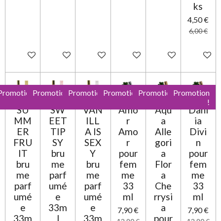
ks
4,50 €
6,00 €
Ajouter au panier
Ajouter au panier
Ajouter au panier
Ajouter au panier
Ajouter au panier
Ajouter 
Promotion
Promotion
Promotion
Promotion
Promotion
Promotion
!
!
!
!
!
!
SU
SW
VAN
Amo
Aqu
Dahl
MM
EET
ILL
r
a
ia
ER
TIP
A IS
Amo
Alle
Divi
FRU
SY
SEX
r
gori
n
IT
bru
Y
pour
a
pour
bru
me
bru
fem
Flor
fem
me
parf
me
me
a
me
parf
umé
parf
33
Che
33
umé
e
umé
ml
rrysi
ml
e
33m
e
a
7,90 €
7,90 €
33m
l
33m
pour