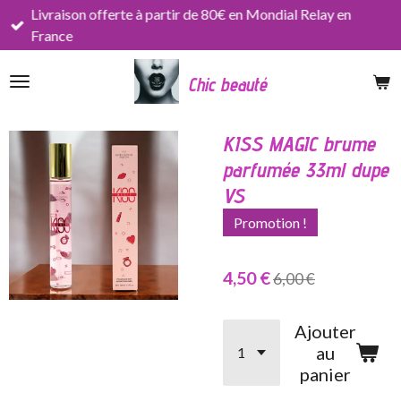
Livraison offerte à partir de 80€ en Mondial Relay en
Passer
France
au
contenu
Chic beauté
principal
KISS MAGIC brume
parfumée 33ml dupe
VS
Promotion !
4,50 €
6,00 €
Ajouter
au
panier