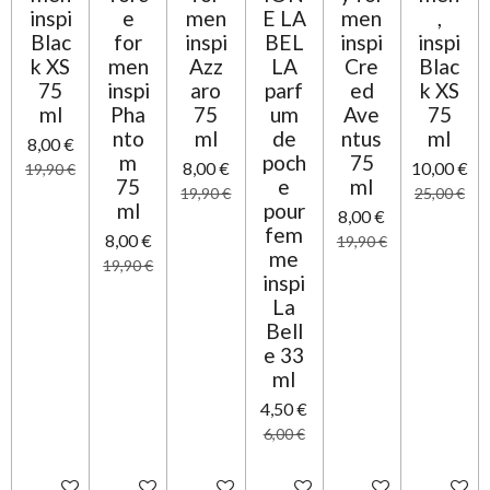
i
inspi
e
men
E LA
men
,
t
o
Blac
for
inspi
BEL
inspi
inspi
o
n
k XS
men
Azz
LA
Cre
Blac
i
75
inspi
aro
parf
ed
k XS
l
ml
Pha
75
um
Ave
75
e
nto
ml
de
ntus
ml
8,00 €
m
poch
75
8,00 €
10,00 €
19,90 €
75
e
ml
19,90 €
25,00 €
ml
pour
8,00 €
fem
8,00 €
19,90 €
me
19,90 €
inspi
La
Bell
e 33
ml
4,50 €
6,00 €
Ajouter au panier
Ajouter au panier
Ajouter au panier
Ajouter au panier
Ajouter au panier
Ajouter 