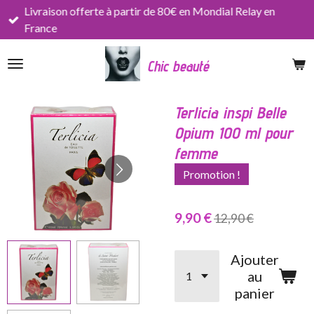
Livraison offerte à partir de 80€ en Mondial Relay en
Passer
France
au
contenu
Chic beauté
principal
Terlicia inspi Belle
Opium 100 ml pour
femme
Promotion !
9,90 €
12,90 €
Ajouter
au
panier