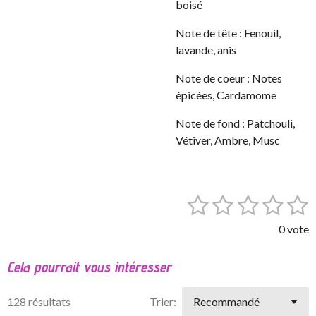
boisé
Note de tête : Fenouil,
lavande, anis
Note de coeur : Notes
épicées, Cardamome
Note de fond : Patchouli,
Vétiver, Ambre, Musc
1
2
3
4
5
E
É
n
v
é
é
é
é
é
v
0 vote
a
o
t
t
t
t
t
l
y
Cela pourrait vous intéresser
o
o
o
o
o
e
u
r
a
i
i
i
i
i
l
128 résultats
Trier:
t
'