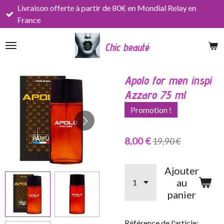
Livraison offerte à partir de 80€ en Mondial Relay en
Passer
France
au
contenu
Chic beauté
principal
Apolo for men inspi
Azzaro 75 ml
Promotion !
8,00 €
19,90 €
Ajouter
au
panier
Référence de l'article: