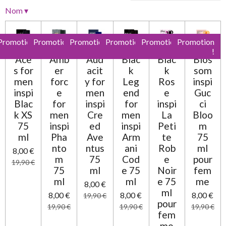
l
l
l
l
l
i
é
Nom
▾
e
e
e
e
e
v
o
a
n
s
s
s
s
l
:
Promotion
Promotion
Promotion
Promotion
Promotion
Promotion
u
0
!
!
!
!
!
!
a
Ace
Amb
Aud
Blac
Blac
Blos
t
é
s for
er
acit
k
k
som
i
t
o
men
forc
y for
Leg
Ros
inspi
o
n
inspi
e
men
end
e
Guc
i
Blac
for
inspi
for
inspi
ci
l
k XS
men
Cre
men
La
Bloo
e
75
inspi
ed
inspi
Peti
m
ml
Pha
Ave
Arm
te
75
nto
ntus
ani
Rob
ml
8,00 €
m
75
Cod
e
pour
19,90 €
75
ml
e 75
Noir
fem
ml
ml
e 75
me
8,00 €
ml
8,00 €
8,00 €
8,00 €
19,90 €
pour
19,90 €
19,90 €
19,90 €
fem
me