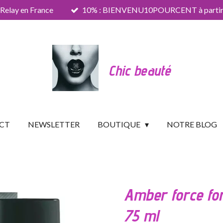
 Relay en France
10% : BIENVENU10POURCENT à partir 
Chic beauté
CT
NEWSLETTER
BOUTIQUE
NOTRE BLOG
Amber force fo
75 ml