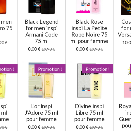
r men
Black Legend
Black Rose
Cos
aro 75
for men inspi
inspi La Petite
for 
Armani Code
Robe Noire 75
Vers
75 ml
ml pour femme
10,0
90 €
8,00 €
8,00 €
19,90 €
19,90 €
otion !
Promotion !
Promotion !
nspi
L'or inspi
Divine inspi
Roya
 ml
J'Adore 75 ml
Libre 75 ml
in
emme
pour femme
pour femme
Guer
pou
8,00 €
8,00 €
90 €
19,90 €
19,90 €