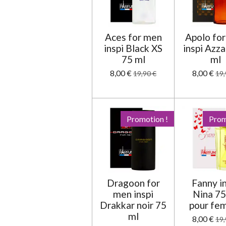
t
o
i
Aces for men
Apolo fo
l
inspi Black XS
inspi Azz
e
75 ml
ml
s
8,00 €
8,00 €
19,90 €
19,
Promotion !
Prom
Dragoon for
Fanny i
men inspi
Nina 75
Drakkar noir 75
pour f
ml
8,00 €
19,