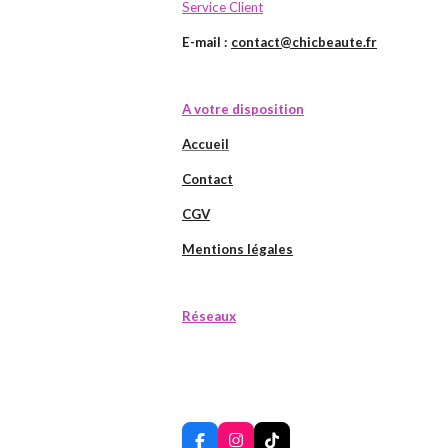
Service Client
E-mail :
contact@chicbeaute.fr
A votre disposition
Accueil
Contact
CGV
Mentions légales
Réseaux
F
I
T