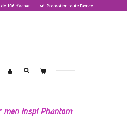
de 10€ d'achat
Promotion toute l'année
r men inspi Phantom