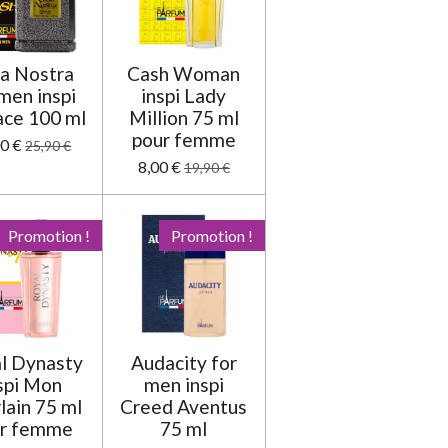
o
n
a Nostra
Cash Woman
men inspi
inspi Lady
ace 100 ml
Million 75 ml
pour femme
0 €
25,90 €
8,00 €
19,90 €
Promotion !
Promotion !
l Dynasty
Audacity for
spi Mon
men inspi
lain 75 ml
Creed Aventus
r femme
75 ml