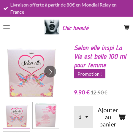
Livraison offerte à partir de 80€ en Mondial Relay en
Passer
France
au
contenu
Chic beauté
principal
Selon elle inspi La
Vie est belle 100 ml
pour femme
Promotion !
9,90 €
12,90 €
Ajouter
au
panier