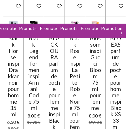
Ajouter au panier
Ajouter au panier
Ajouter au panier
Ajouter au panier
Ajouter au panier
Ajouter 
Promotion
Promotion
Promotion
Promotion
Promotion
Promotion
!
!
!
!
!
!
Blac
Blac
BLA
Blac
Blos
BLU
k
k
CK
k
som
EXS
Hor
Leg
OU
Ros
inspi
parf
se
end
RA
e
Guc
um
inspi
for
parf
inspi
ci
de
Dra
men
um
La
Bloo
poch
kkar
inspi
de
Peti
m
e
noir
Arm
poch
te
75
pour
pour
ani
e
Rob
ml
hom
hom
Cod
pour
e
pour
me
me
e 75
fem
Noir
fem
inspi
35
ml
me
e 75
me
Blac
ml
inspi
ml
k XS
8,00 €
8,00 €
Blac
pour
33
6,50 €
19,90 €
19,90 €
k
fem
ml
9,50 €