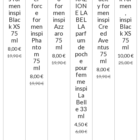
t
men
forc
for
ION
y for
men
é
i
inspi
e
men
E LA
men
,
t
o
Blac
for
inspi
BEL
inspi
inspi
o
n
k XS
men
Azz
LA
Cre
Blac
i
75
inspi
aro
parf
ed
k XS
l
ml
Pha
75
um
Ave
75
e
nto
ml
de
ntus
ml
8,00 €
m
poch
75
8,00 €
10,00 €
19,90 €
75
e
ml
19,90 €
25,00 €
ml
pour
8,00 €
fem
8,00 €
19,90 €
me
19,90 €
inspi
La
Bell
e 33
ml
4,50 €
6,00 €