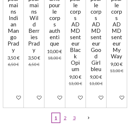
mai
mai
pour
le
le
le
ns
ns
le
corp
corp
corp
Indi
Wil
corp
s
s
s
an
d
s
AD
AD
AD
Man
Berr
auth
MD
MD
MD
go
ies
enti
sent
sent
sent
Prad
Prad
que
eur
eur
eur
y
y
Blac
Goo
My
10,00 €
k
d
Way
3,50 €
3,50 €
18,00 €
Opi
Girl
9,00 €
6,50 €
6,50 €
um
bleu
13,00 €
9,00 €
9,00 €
13,00 €
13,00 €
Ajouter au panier
Ajouter au panier
Ajouter au panier
Ajouter au panier
Ajouter au panier
Ajouter 
1
2
3