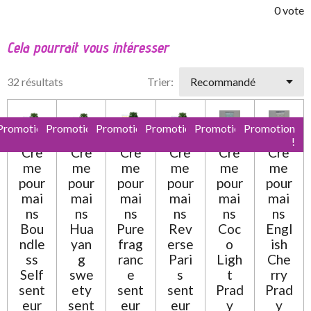
é
é
é
é
é
v
0 vote
a
o
t
t
t
t
t
l
y
Cela pourrait vous intéresser
o
o
o
o
o
e
u
r
a
i
i
i
i
i
l
32 résultats
Trier:
t
'
l
l
l
l
l
i
é
e
e
e
e
e
v
o
a
Promotion
Promotion
Promotion
Promotion
Promotion
Promotion
n
s
s
s
s
l
!
!
!
!
!
!
:
Crè
Crè
Crè
Crè
Crè
Crè
u
0
a
me
me
me
me
me
me
t
pour
pour
pour
pour
pour
pour
é
i
mai
mai
mai
mai
mai
mai
t
o
ns
ns
ns
ns
ns
ns
o
n
Bou
Hua
Pure
Rev
Coc
Engl
i
ndle
yan
frag
erse
o
ish
l
ss
g
ranc
Pari
Ligh
Che
e
Self
swe
e
s
t
rry
sent
ety
sent
sent
Prad
Prad
eur
sent
eur
eur
y
y