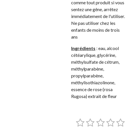
comme tout produit si vous
sentez une gêne, arrêtez
immédiatement de l'utiliser.
Ne pas utiliser chez les
enfants de moins de trois
ans
Ingrédients
: eau, alcool
cétéarylique, glycérine,
méthylsulfate de cétrum,
méthylparabène,
propylparabène,
méthylisothiazolinone,
essence de rose (rosa
Rugosa) extrait de fleur
1
2
3
4
5
E
É
n
v