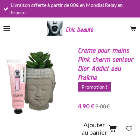
Livraison offerte à partir de 80€ en Mondial Relay en
Passer
France
au
contenu
Chic beauté
principal
Crème pour mains
Pink charm senteur
Dior Addict eau
Fraîche
Promotion !
4,90 €
9,00 €
Ajouter
au panier