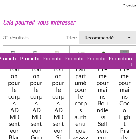
v
é
é
é
é
é
v
0 vote
a
o
t
t
t
t
t
l
y
Cela pourrait vous intéresser
o
o
o
o
o
e
u
r
a
i
i
i
i
i
l
32 résultats
Trier:
t
'
l
l
l
l
l
i
é
e
e
e
e
e
v
o
a
Promotion
Promotion
Promotion
Promotion
Promotion
Promotion
n
s
s
s
s
l
!
!
!
!
!
!
:
Loti
Loti
Loti
Lait
Crè
Crè
u
0
a
on
on
on
parf
me
me
t
pour
pour
pour
umé
pour
pour
é
i
le
le
le
pour
mai
mai
t
o
corp
corp
corp
le
ns
ns
o
n
s
s
s
corp
Bou
Coc
i
AD
AD
AD
s
ndle
o
l
MD
MD
MD
auth
ss
Ligh
e
sent
sent
sent
enti
Self
t
eur
eur
eur
que
sent
Pra
Blac
Goo
Si
eur
dy
10,00 €