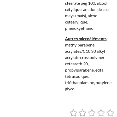
stéarate peg 100, alcool
cétylique, amidon de zea
mays (maïs), alcool
cétéarylique,
phénoxyéthanol.
Autres microéléments
:
méthylparabène,
acrylates/C10 30 alkyl
acrylate crosspolymer
ceteareth 20,
propylparabène, edta
tétrasodique,
triéthanolamine, butylène
glycol.
1
2
3
4
5
E
É
n