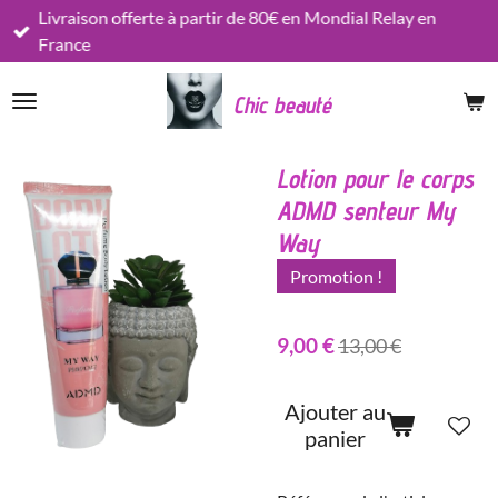
Livraison offerte à partir de 80€ en Mondial Relay en
Passer
France
au
contenu
Chic beauté
principal
Lotion pour le corps
ADMD senteur My
Way
Promotion !
9,00 €
13,00 €
Ajouter au
panier