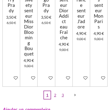
Pra
ety
Pra
eur
e
sent
dy
sent
dy
Dior
sent
eur
eur
Addi
eur
Mon
3,50 €
3,50 €
Miss
ct
J'ad
Pari
6,50 €
6,50 €
Dior
eau
ore
s
Bloo
Fraî
4,90 €
4,90 €
min
che
9,00 €
9,00 €
g
4,90 €
Bou
9,00 €
quet
4,90 €
9,00 €
Ajouter au panier
Ajouter au panier
Ajouter au panier
Ajouter au panier
Ajouter au panier
Ajouter 
1
2
3
Ajouter un commentaire