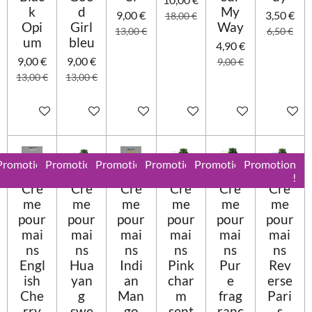
k
d
My
9,00 €
3,50 €
18,00 €
Opi
Girl
Way
13,00 €
6,50 €
um
bleu
4,90 €
9,00 €
9,00 €
9,00 €
13,00 €
13,00 €
Ajouter au panier
Ajouter au panier
Ajouter au panier
Ajouter au panier
Ajouter au panier
Ajouter 
Promotion
Promotion
Promotion
Promotion
Promotion
Promotion
!
!
!
!
!
!
Crè
Crè
Crè
Crè
Crè
Crè
me
me
me
me
me
me
pour
pour
pour
pour
pour
pour
mai
mai
mai
mai
mai
mai
ns
ns
ns
ns
ns
ns
Engl
Hua
Indi
Pink
Pur
Rev
ish
yan
an
char
e
erse
Che
g
Man
m
frag
Pari
rry
swe
go
sent
ranc
s