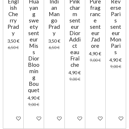
Engl
Hua
Indi
Pink
Pure
Rev
ish
yan
an
char
frag
erse
Che
g
Man
m
ranc
Pari
rry
swe
go
sent
e
s
Prad
ety
Prad
eur
sent
sent
y
sent
y
Dior
eur
eur
eur
Addi
J'ad
Mon
3,50 €
3,50 €
Mis
ct
ore
Pari
6,50 €
6,50 €
s
eau
s
4,90 €
Dior
Fraî
4,90 €
9,00 €
Bloo
che
9,00 €
min
4,90 €
g
9,00 €
Bou
quet
4,90 €
9,00 €
Ajouter au panier
Ajouter au panier
Ajouter au panier
Ajouter au panier
Ajouter au panier
Ajouter 