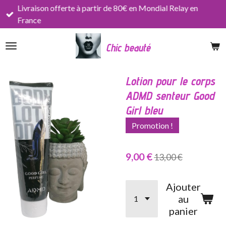
Livraison offerte à partir de 80€ en Mondial Relay en
Passer
France
au
contenu
Chic beauté
principal
Lotion pour le corps
ADMD senteur Good
Girl bleu
Promotion !
9,00 €
13,00 €
Ajouter
au
panier