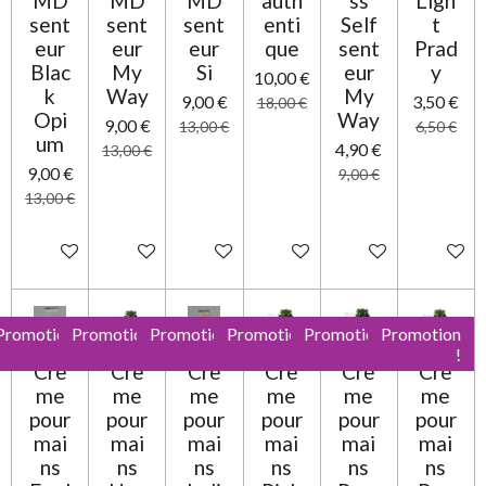
MD
MD
MD
auth
ss
Ligh
e
sent
sent
sent
enti
Self
t
eur
eur
eur
que
sent
Prad
Blac
My
Si
eur
y
10,00 €
k
Way
My
9,00 €
3,50 €
18,00 €
Opi
Way
9,00 €
13,00 €
6,50 €
um
4,90 €
13,00 €
9,00 €
9,00 €
13,00 €
Ajouter au panier
Ajouter au panier
Ajouter au panier
Ajouter au panier
Ajouter au panier
Ajouter 
Promotion
Promotion
Promotion
Promotion
Promotion
Promotion
!
!
!
!
!
!
Crè
Crè
Crè
Crè
Crè
Crè
me
me
me
me
me
me
pour
pour
pour
pour
pour
pour
mai
mai
mai
mai
mai
mai
ns
ns
ns
ns
ns
ns