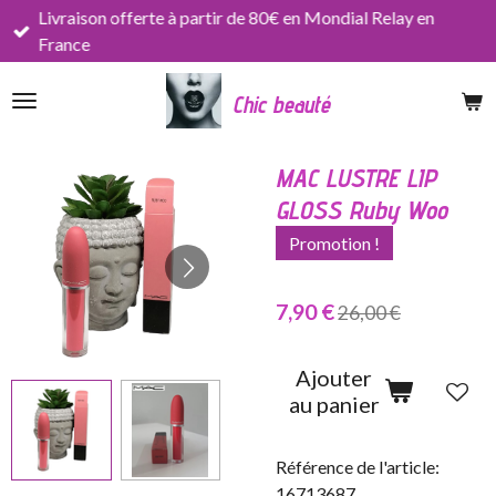
Livraison offerte à partir de 80€ en Mondial Relay en
Passer
France
au
contenu
Chic beauté
principal
MAC LUSTRE LIP
GLOSS Ruby Woo
Promotion !
7,90 €
26,00 €
Ajouter
au panier
Référence de l'article:
16713687