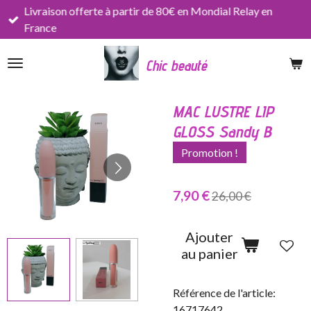
Livraison offerte à partir de 80€ en Mondial Relay en
Passer
France
au
contenu
Chic beauté
principal
MAC LUSTRE LIP
GLOSS Sandy B
Promotion !
7,90 €
26,00 €
Ajouter
au panier
Référence de l'article:
16717642