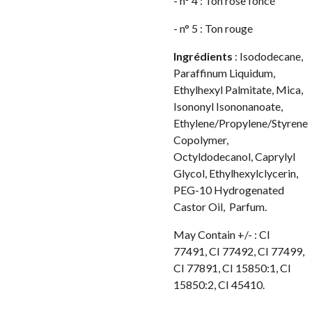
- n° 4 : Ton rose foncé
- n° 5 : Ton rouge
Ingrédients
: Isododecane,
Paraffinum Liquidum,
Ethylhexyl Palmitate, Mica,
Isononyl Isononanoate,
Ethylene/Propylene/Styrene
Copolymer,
Octyldodecanol, Caprylyl
Glycol, Ethylhexylclycerin,
PEG-10 Hydrogenated
Castor Oil, Parfum.
May Contain +/- : CI
77491, CI 77492, CI 77499,
CI 77891, CI 15850:1, CI
15850:2, CI 45410.