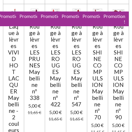
Promotion
Promotion
Promotion
Promotion
Promotion
Promotion
!
!
!
!
!
!
Laq
Rou
Rou
Rou
Rou
Rou
ue à
ge à
ge à
ge à
ge à
ge à
lèvr
lèvr
lèvr
lèvr
lèvr
lèvr
es
es
es
es
es
es
VIVI
LES
LES
LES
SHI
SHI
D
PRU
RO
RO
NE
NE
HO
NES
UG
UG
CO
CO
T
May
ES
ES
MP
MP
LAC
belli
May
May
ULS
ULS
QU
ne
belli
belli
ION
ION
ER
n°
ne
ne
May
May
May
338
n°
n°
belli
belli
belli
422
547
ne
ne
5,00 €
ne -
n°
n°
5,00 €
5,00 €
11,65 €
2
70
90
11,65 €
11,65 €
coul
5,00 €
5,00 €
eurs
11,65 €
11,65 €