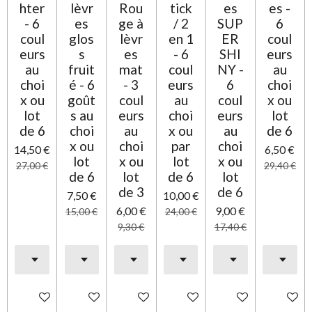
e
hter
lèvr
Rou
tick
es
es -
- 6
es
ge à
/ 2
SUP
6
coul
glos
lèvr
en 1
ER
coul
eurs
s
es
- 6
SHI
eurs
au
fruit
mat
coul
NY -
au
choi
é - 6
- 3
eurs
6
choi
x ou
goût
coul
au
coul
x ou
lot
s au
eurs
choi
eurs
lot
de 6
choi
au
x ou
au
de 6
x ou
choi
par
choi
14,50 €
6,50 €
lot
x ou
lot
x ou
27,00 €
29,40 €
de 6
lot
de 6
lot
de 3
de 6
7,50 €
10,00 €
6,00 €
9,00 €
15,00 €
24,00 €
9,30 €
17,40 €
Ajouter au panier
Ajouter au panier
Ajouter au panier
Ajouter au panier
Ajouter au panier
Ajouter 