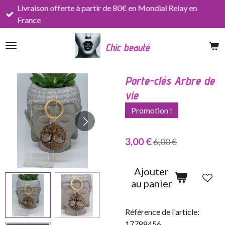
Livraison offerte à partir de 80€ en Mondial Relay en
Passer
France
au
contenu
Chic beauté
principal
Porte-clés Arbre de
vie
Promotion !
3,00 €
6,00 €
Ajouter
au panier
Référence de l'article:
17788456