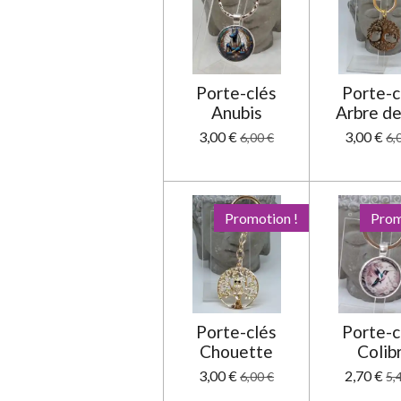
é
t
o
i
Porte-clés
Porte-c
l
Anubis
Arbre de
e
3,00 €
3,00 €
6,00 €
6,
Promotion !
Prom
Porte-clés
Porte-c
Chouette
Colibr
3,00 €
2,70 €
6,00 €
5,