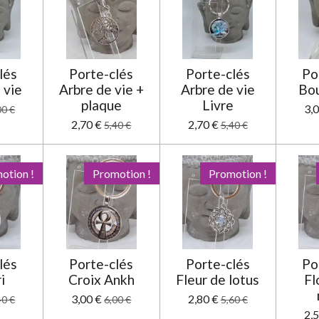
lés
Porte-clés
Porte-clés
Po
 vie
Arbre de vie +
Arbre de vie
Bo
plaque
Livre
3,
00 €
2,70 €
2,70 €
5,40 €
5,40 €
otion !
Promotion !
Promotion !
lés
Porte-clés
Porte-clés
Po
i
Croix Ankh
Fleur de lotus
Fl
3,00 €
2,80 €
40 €
6,00 €
5,60 €
2,