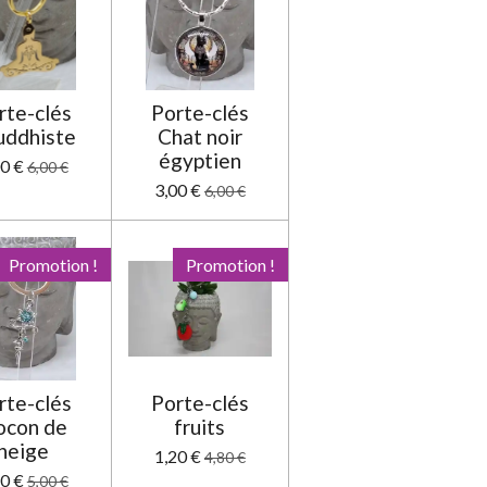
t
i
o
n
rte-clés
Porte-clés
uddhiste
Chat noir
égyptien
00 €
6,00 €
3,00 €
6,00 €
Promotion !
Promotion !
rte-clés
Porte-clés
ocon de
fruits
neige
1,20 €
4,80 €
50 €
5,00 €