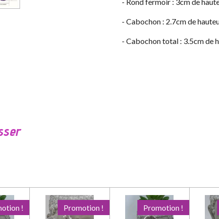
- Rond fermoir : 3cm de haut
- Cabochon : 2.7cm de haute
- Cabochon total : 3.5cm de 
sser
otion !
Promotion !
Promotion !