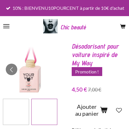
Passer
10% : BIENVENU10POURCENT à partir de 10€ d'achat
au
contenu
Chic beauté
principal
Désodorisant pour
voiture inspiré de
My Way
Promotion !
4,50 €
7,00 €
Ajouter
au panier