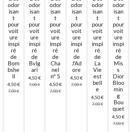
é
odor
odor
odor
odor
odor
odor
i
t
o
isan
isan
isan
isan
isan
isan
o
n
t
t
t
t
t
t
i
pour
pour
pour
pour
pour
pour
l
voit
voit
voit
voit
voit
voit
e
ure
ure
ure
ure
ure
ure
inspi
inspi
inspi
inspi
inspi
inspi
ré
ré
ré
ré
ré
ré
de
de
de
de
de
de
Bom
Bvlg
Cha
J'Ad
La
Mis
bshe
ari
nel
ore
Vie
s
ll
n° 5
est
Dior
4,50 €
4,50 €
bell
Bloo
4,50 €
4,50 €
7,00 €
7,00 €
e
min
7,00 €
7,00 €
g
4,50 €
Bou
7,00 €
quet
4,50 €
7,00 €