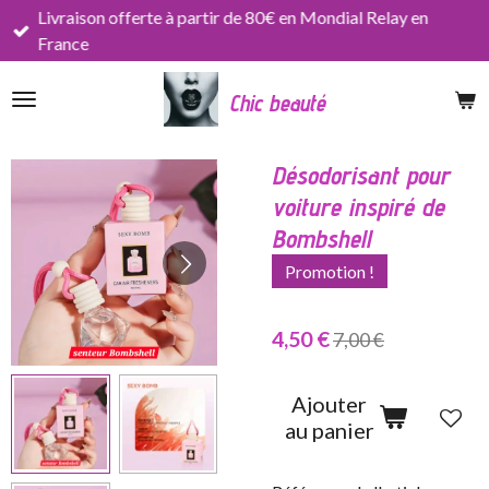
Livraison offerte à partir de 80€ en Mondial Relay en
Passer
France
au
contenu
Chic beauté
principal
Désodorisant pour
voiture inspiré de
Bombshell
Promotion !
4,50 €
7,00 €
Ajouter
au panier