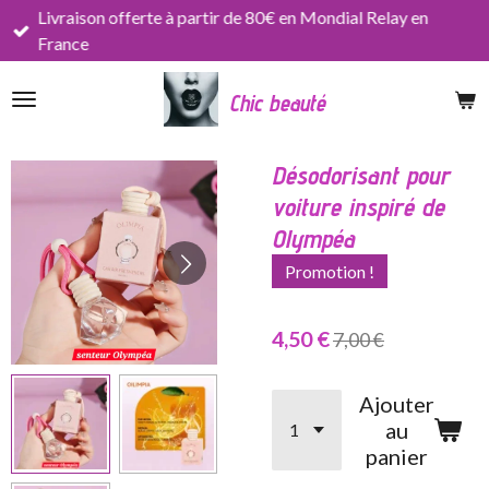
Livraison offerte à partir de 80€ en Mondial Relay en
Passer
France
au
contenu
Chic beauté
principal
Désodorisant pour
voiture inspiré de
Olympéa
Promotion !
4,50 €
7,00 €
Ajouter
au
panier