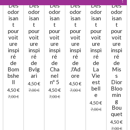
0
!
!
!
!
!
!
a
Dés
Dés
Dés
Dés
Dés
Dés
t
é
odor
odor
odor
odor
odor
odor
i
t
o
isan
isan
isan
isan
isan
isan
o
n
t
t
t
t
t
t
i
pour
pour
pour
pour
pour
pour
l
voit
voit
voit
voit
voit
voit
e
ure
ure
ure
ure
ure
ure
inspi
inspi
inspi
inspi
inspi
inspi
ré
ré
ré
ré
ré
ré
de
de
de
de
de
de
Bom
Bvlg
Cha
J'Ad
La
Mis
bshe
ari
nel
ore
Vie
s
ll
n° 5
est
Dior
4,50 €
4,50 €
bell
Bloo
4,50 €
4,50 €
7,00 €
7,00 €
e
min
7,00 €
7,00 €
g
4,50 €
Bou
7,00 €
quet
4,50 €
7,00 €