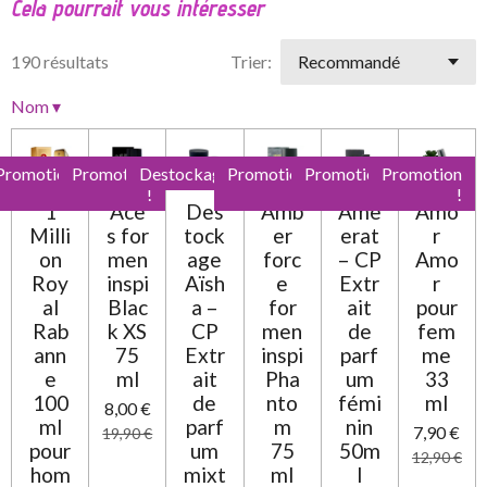
Cela pourrait vous intéresser
o
o
o
o
o
e
u
r
a
i
i
i
i
i
l
190 résultats
Trier:
t
'
l
l
l
l
l
i
é
Nom
▾
e
e
e
e
e
v
o
a
n
s
s
s
s
l
:
Promotion
Promotion
Destockage
Promotion
Promotion
Promotion
u
0
!
!
!
!
!
a
1
Ace
Des
Amb
Ame
Amo
t
é
Milli
s for
tock
er
erat
r
i
t
o
on
men
age
forc
– CP
Amo
o
n
Roy
inspi
Aïsh
e
Extr
r
i
al
Blac
a –
for
ait
pour
l
Rab
k XS
CP
men
de
fem
e
ann
75
Extr
inspi
parf
me
e
ml
ait
Pha
um
33
100
de
nto
fémi
ml
8,00 €
ml
parf
m
nin
7,90 €
19,90 €
pour
um
75
50m
12,90 €
hom
mixt
ml
l