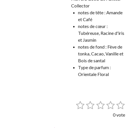
Collector
notes de tête :
Amande
et Café
notes de cœur :
Tubéreuse, Racine d'iris
et Jasmin
notes de fond :
Fève de
tonka, Cacao, Vanille et
Bois de santal
Type de parfum :
Orientale Floral
1
2
3
4
5
E
É
n
v
é
é
é
é
é
v
0 vote
a
o
t
t
t
t
t
l
y