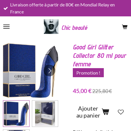
Livraison offerte à partir de 80€ en Mondial Relay en
Passer
France
au
contenu
Chic beauté
principal
Good Girl Glitter
Collector 80 ml pour
femme
Promotion !
45,00 €
225,80 €
Ajouter
au panier