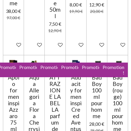
me
e
8,00 €
12,90 €
50m
38,00 €
19,90 €
20,00 €
l
97,00 €
7,50 €
12,90 €
Ajouter au panier
Ajouter au panier
Ajouter au panier
Ajouter au panier
Ajouter au panier
Ajouter 
Promotion
Promotion
Promotion
Promotion
Promotion
Promotion
!
!
!
!
!
!
Apol
Aqu
ATT
Aud
Bad
Bad
o
a
RAZ
acit
Boy
Boy
for
Alle
ION
y for
100
(rou
men
gori
E LA
men
ml
ge)
inspi
a
BEL
inspi
pour
100
Azz
Flor
LA
Cre
hom
ml
aro
a
parf
ed
me
pour
75
Che
um
Ave
hom
28,00 €
ml
rrysi
de
ntus
me
75,00 €