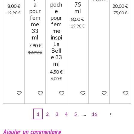
a
poch
75
8,00 €
28,00 €
pour
e
ml
19,90 €
75,00 €
fem
pour
8,00 €
me
fem
19,90 €
33
me
ml
inspi
La
7,90 €
Bell
12,90 €
e 33
ml
4,50 €
6,00 €
Ajouter au panier
Ajouter au panier
Ajouter au panier
Ajouter au panier
Ajouter au panier
Ajouter 
1
2
3
4
5
16
Ajouter un commentaire