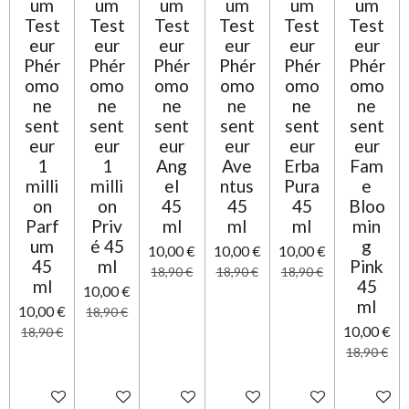
um
um
um
um
um
um
i
t
o
Test
Test
Test
Test
Test
Test
o
n
eur
eur
eur
eur
eur
eur
i
Phér
Phér
Phér
Phér
Phér
Phér
l
omo
omo
omo
omo
omo
omo
e
ne
ne
ne
ne
ne
ne
sent
sent
sent
sent
sent
sent
eur
eur
eur
eur
eur
eur
1
1
Ang
Ave
Erba
Fam
milli
milli
el
ntus
Pura
e
on
on
45
45
45
Bloo
Parf
Priv
ml
ml
ml
min
um
é 45
g
10,00 €
10,00 €
10,00 €
45
ml
Pink
18,90 €
18,90 €
18,90 €
ml
45
10,00 €
ml
10,00 €
18,90 €
10,00 €
18,90 €
18,90 €
Ajouter au panier
Ajouter au panier
Ajouter au panier
Ajouter au panier
Ajouter au panier
Ajouter 