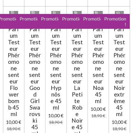
Promotion
Promotion
Promotion
Promotion
Promotion
Promotion
!
!
!
!
!
!
Parf
Parf
Parf
Parf
Parf
Parf
um
um
um
um
um
um
Test
Test
Test
Test
Test
Test
eur
eur
eur
eur
eur
eur
Phér
Phér
Phér
Phér
Phér
Phér
omo
omo
omo
omo
omo
omo
ne
ne
ne
ne
ne
ne
sent
sent
sent
sent
sent
sent
eur
eur
eur
eur
eur
eur
Flo
Goo
Hyp
La
Noa
Noir
wer
d
nôs
Peti
45
extr
bom
Girl
e 45
te
ml
ême
b 45
Swa
ml
Rob
45
10,00 €
ml
rovs
e
ml
10,00 €
18,90 €
ki
Noir
10,00 €
10,00 €
18,90 €
45
e 45
18,90 €
18,90 €