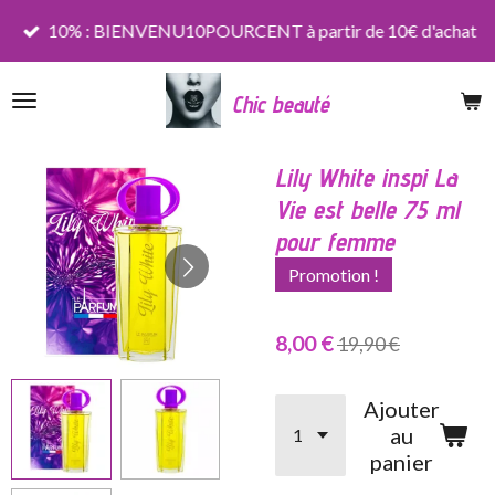
Passer
10% : BIENVENU10POURCENT à partir de 10€ d'achat
au
contenu
Chic beauté
principal
Lily White inspi La
Vie est belle 75 ml
pour femme
Promotion !
8,00 €
19,90 €
Ajouter
au
panier