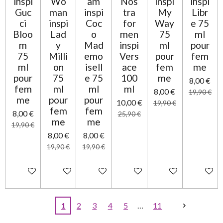
inspi
Wo
am
Nos
inspi
inspi
Guc
man
inspi
tra
My
Libr
ci
inspi
Coc
for
Way
e 75
Bloo
Lad
o
men
75
ml
m
y
Mad
inspi
ml
pour
75
Milli
emo
Vers
pour
fem
ml
on
isell
ace
fem
me
pour
75
e 75
100
me
8,00 €
fem
ml
ml
ml
8,00 €
19,90 €
me
pour
pour
10,00 €
19,90 €
fem
fem
8,00 €
25,90 €
me
me
19,90 €
8,00 €
8,00 €
19,90 €
19,90 €
Ajouter au panier
Ajouter au panier
Ajouter au panier
Ajouter au panier
Ajouter au panier
Ajouter 
1
2
3
4
5
11