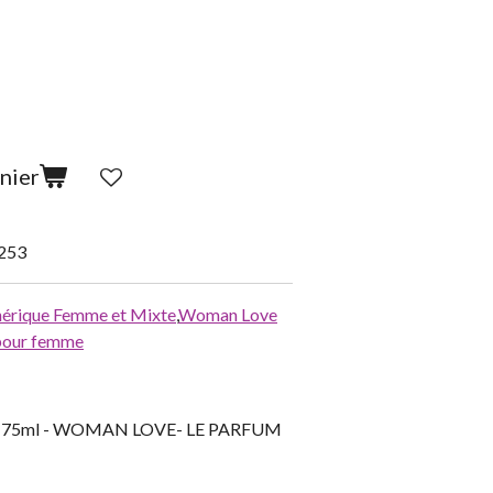
nier
253
érique Femme et Mixte
,
Woman Love
l pour femme
mes 75ml - WOMAN LOVE- LE PARFUM