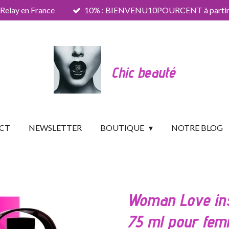
 Relay en France
10% : BIENVENU10POURCENT à partir 
Chic beauté
CT
NEWSLETTER
BOUTIQUE
NOTRE BLOG
Woman Love insp
75 ml pour fe