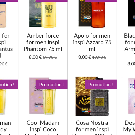
 for
Amber force
Apolo for men
Bla
spi
for men inspi
inspi Azzaro 75
for 
entus
Phantom 75 ml
ml
Arm
l
8,00 €
8,00 €
19,90 €
19,90 €
8,0
90 €
otion !
Promotion !
Promotion !
oman
Cool Madam
Cosa Nostra
Dest
ady
inspi Coco
for men inspi
My 