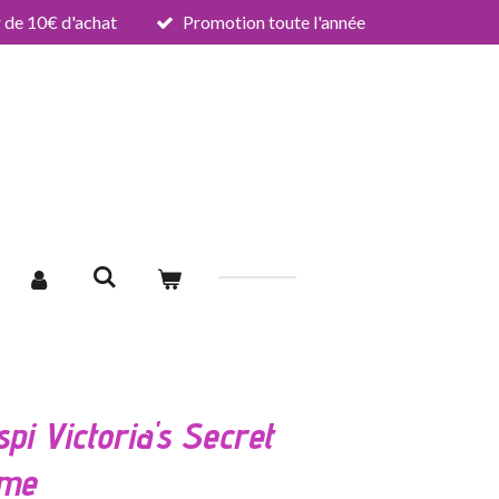
de 10€ d'achat
Promotion toute l'année
i Victoria's Secret
mme