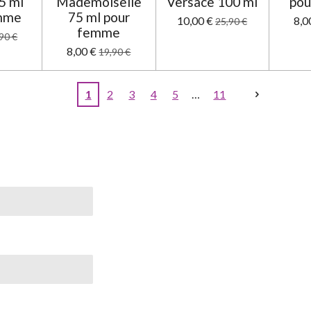
75 ml
Mademoiselle
Versace 100 ml
pou
emme
75 ml pour
10,00 €
8,0
25,90 €
femme
90 €
8,00 €
19,90 €
1
2
3
4
5
11