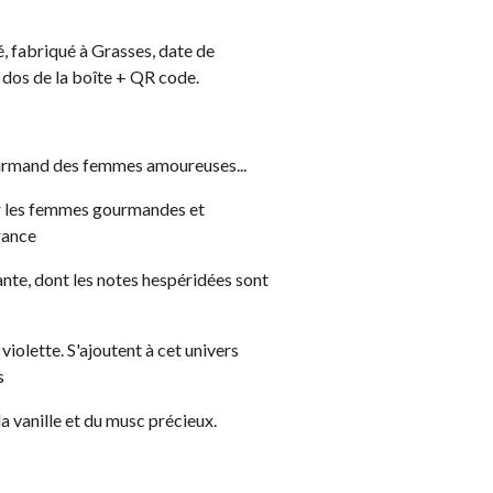
é, fabriqué à Grasses, date de
u dos de la boîte + QR code.
ourmand des femmes amoureuses...
 les femmes gourmandes et
rance
rante, dont les notes hespéridées sont
iolette. S'ajoutent à cet univers
s
la vanille et du musc précieux.