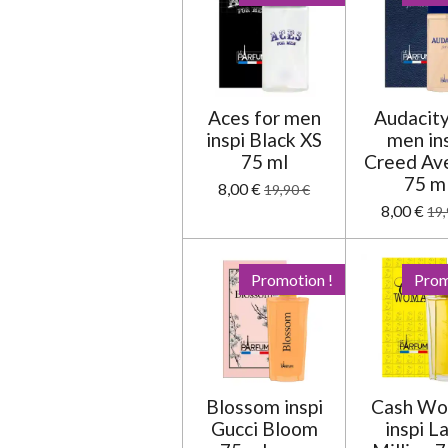
:
0
é
t
o
Aces for men
Audacity
i
inspi Black XS
men in
l
75 ml
Creed Av
e
75 m
8,00 €
19,90 €
8,00 €
19,
Promotion !
Prom
Blossom inspi
Cash W
Gucci Bloom
inspi L