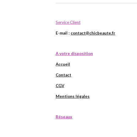
Service Client
E-mail :
contact@chicbeaute.fr
A votre disposition
Accueil
Contact
CGV
Mentions légales
Réseaux