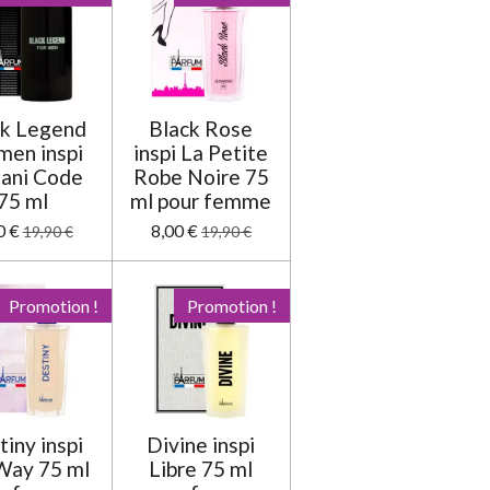
s
s
s
s
u
a
t
i
o
n
ck Legend
Black Rose
men inspi
inspi La Petite
ani Code
Robe Noire 75
75 ml
ml pour femme
0 €
8,00 €
19,90 €
19,90 €
Promotion !
Promotion !
iny inspi
Divine inspi
Way 75 ml
Libre 75 ml