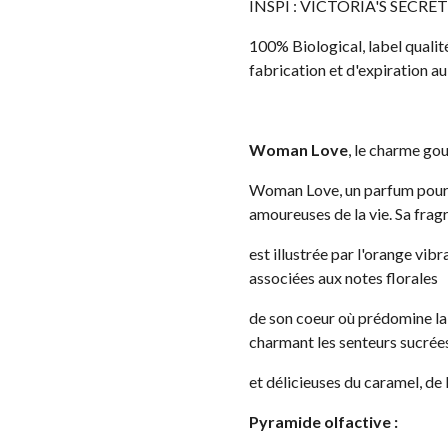
INSPI : VICTORIA'S SECRET
100% Biological, label qualit
fabrication et d'expiration a
Woman Love
, le charme g
Woman Love, un parfum pour
amoureuses de la vie. Sa frag
est illustrée par l'orange vib
associées aux notes florales
de son coeur où prédomine la v
charmant les senteurs sucrée
et délicieuses du caramel, de 
Pyramide olfactive :