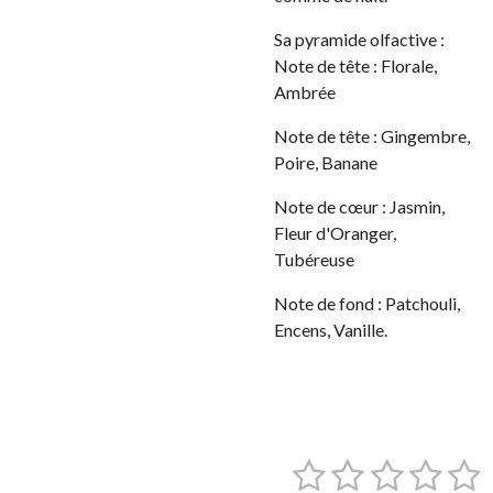
Sa pyramide olfactive :
Note de tête : Florale,
Ambrée
Note de tête : Gingembre,
Poire, Banane
Note de cœur : Jasmin,
Fleur d'Oranger,
Tubéreuse
Note de fond : Patchouli,
Encens, Vanille.
1
2
3
4
5
E
É
n