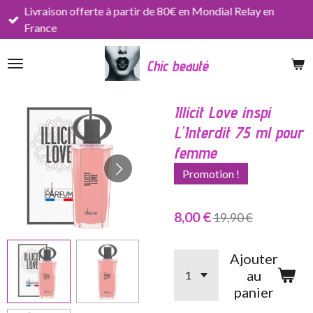
Livraison offerte à partir de 80€ en Mondial Relay en
Passer
France
au
contenu
Chic beauté
principal
Illicit Love inspi
L'Interdit 75 ml pour
femme
Promotion !
8,00 €
19,90 €
Ajouter
au
panier