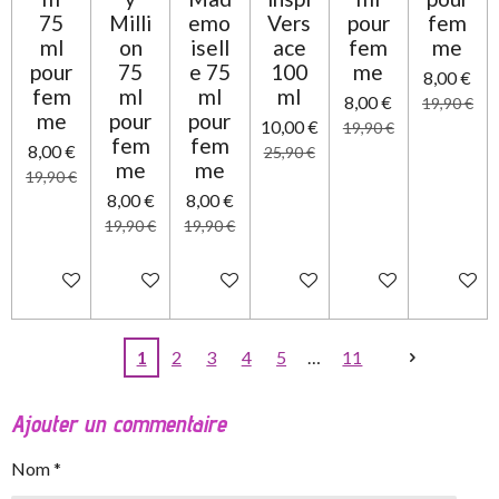
75
Milli
emo
Vers
pour
fem
ml
on
isell
ace
fem
me
pour
75
e 75
100
me
8,00 €
fem
ml
ml
ml
8,00 €
19,90 €
me
pour
pour
10,00 €
19,90 €
fem
fem
8,00 €
25,90 €
me
me
19,90 €
8,00 €
8,00 €
19,90 €
19,90 €
Ajouter au panier
Ajouter au panier
Ajouter au panier
Ajouter au panier
Ajouter au panier
Ajouter 
1
2
3
4
5
11
Ajouter un commentaire
Nom *