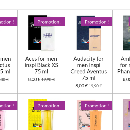
otion !
Promotion !
Promotion !
r men
Aces for men
Audacity for
Amb
ictus
inspi Black XS
men inspi
for 
75 ml
75 ml
Creed Aventus
Phan
75 ml
8,00 €
8,0
,00 €
19,90 €
8,00 €
19,90 €
otion !
Promotion !
Promotion !