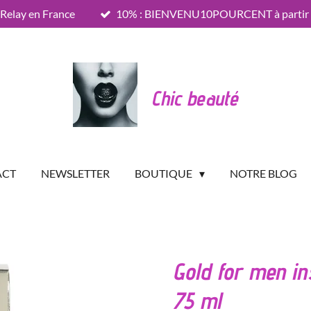
 Relay en France
10% : BIENVENU10POURCENT à partir d
Chic beauté
ACT
NEWSLETTER
BOUTIQUE
NOTRE BLOG
Gold for men ins
75 ml