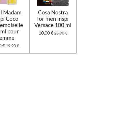
l Madam
Cosa Nostra
spi Coco
for men inspi
emoiselle
Versace 100 ml
 ml pour
10,00 €
25,90 €
femme
0 €
19,90 €