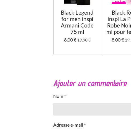
Black Legend
Black R
for men inspi
inspi La P
Armani Code
Robe Noi
75 ml
ml pour 
8,00 €
8,00 €
19,90 €
19,
Ajouter un commentaire
Nom *
Adresse e-mail *