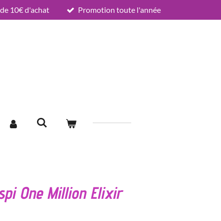
e 10€ d'achat
Promotion toute l'année
pi One Million Elixir