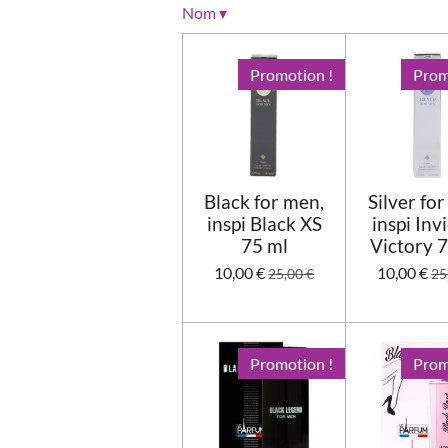
o
Nom
▾
n
:
Promotion !
Prom
0
é
t
o
i
Black for men,
Silver fo
l
inspi Black XS
inspi Inv
e
75 ml
Victory 
10,00 €
10,00 €
25,00 €
25
Promotion !
Prom