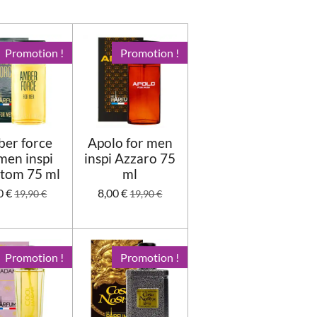
e
e
e
e
e
v
a
s
s
s
s
l
u
Promotion !
Promotion !
a
t
i
o
n
er force
Apolo for men
men inspi
inspi Azzaro 75
tom 75 ml
ml
0 €
8,00 €
19,90 €
19,90 €
Promotion !
Promotion !