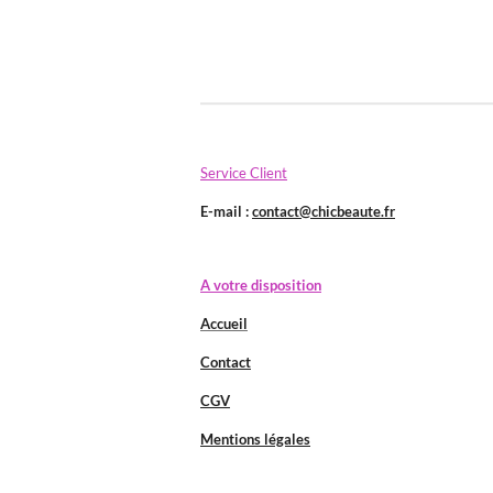
Service Client
E-mail :
contact@chicbeaute.fr
A votre disposition
Accueil
Contact
CGV
Mentions légales