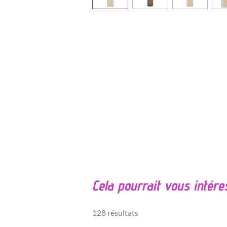
É
v
a
l
Cela pourrait vous intére
u
a
t
128 résultats
i