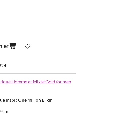
nier
824
rique Homme et Mixte
,
Gold for men
 inspi : One million Elixir
75 ml