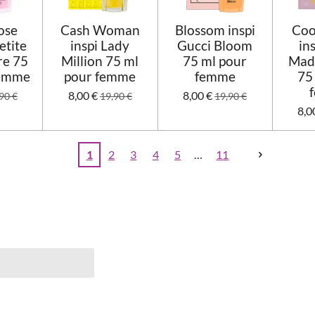
ose
Cash Woman
Blossom inspi
Coo
etite
inspi Lady
Gucci Bloom
in
re 75
Million 75 ml
75 ml pour
Mad
femme
pour femme
femme
75
8,00 €
8,00 €
90 €
19,90 €
19,90 €
8,0
1
2
3
4
5
11