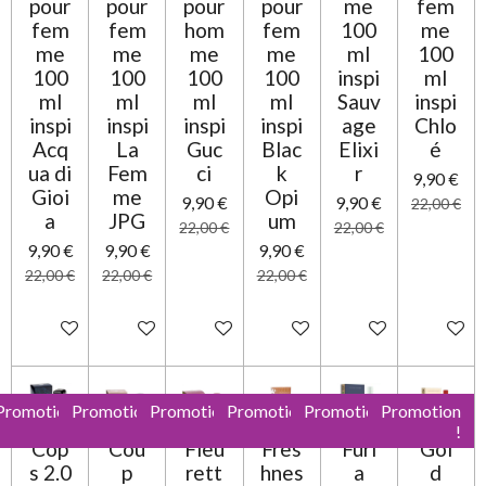
pour
pour
pour
pour
me
fem
e
fem
fem
hom
fem
100
me
me
me
me
me
ml
100
100
100
100
100
inspi
ml
ml
ml
ml
ml
Sauv
inspi
inspi
inspi
inspi
inspi
age
Chlo
Acq
La
Guc
Blac
Elixi
é
ua di
Fem
ci
k
r
9,90 €
Gioi
me
Opi
9,90 €
9,90 €
22,00 €
a
JPG
um
22,00 €
22,00 €
9,90 €
9,90 €
9,90 €
22,00 €
22,00 €
22,00 €
Ajouter au panier
Ajouter au panier
Ajouter au panier
Ajouter au panier
Ajouter au panier
Ajouter 
Promotion
Promotion
Promotion
Promotion
Promotion
Promotion
!
!
!
!
!
!
Cop
Cou
Fleu
Fres
Furi
Gol
s 2.0
p
rett
hnes
a
d