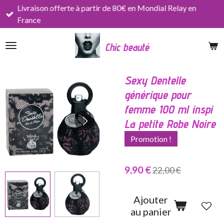
Livraison offerte à partir de 80€ en Mondial Relay en
Passer
France
au
contenu
Chic beauté
principal
Sexy Dentelle
générique pour
femme 100 ml inspi
La petite Robe Noire
Promotion !
9,90 €
22,00 €
Ajouter
au panier