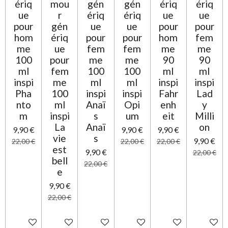
ériq
mou
gén
gén
ériq
ériq
ue
r
ériq
ériq
ue
ue
pour
gén
ue
ue
pour
pour
hom
ériq
pour
pour
hom
fem
me
ue
fem
fem
me
me
100
pour
me
me
90
90
ml
fem
100
100
ml
ml
inspi
me
ml
ml
inspi
inspi
Pha
100
inspi
inspi
Fahr
Lad
nto
ml
Anaï
Opi
enh
y
m
inspi
s
um
eit
Milli
La
Anaï
on
9,90 €
9,90 €
9,90 €
vie
s
9,90 €
22,00 €
22,00 €
22,00 €
est
9,90 €
22,00 €
bell
22,00 €
e
9,90 €
22,00 €
Ajouter au panier
Ajouter au panier
Ajouter au panier
Ajouter au panier
Ajouter au panier
Ajouter 