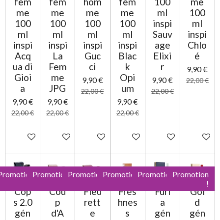
fem
fem
hom
fem
100
me
me
me
me
me
ml
100
100
100
100
100
inspi
ml
ml
ml
ml
ml
Sauv
inspi
inspi
inspi
inspi
inspi
age
Chlo
Acq
La
Guc
Blac
Elixi
é
ua di
Fem
ci
k
r
9,90 €
Gioi
me
Opi
9,90 €
9,90 €
22,00 €
a
JPG
um
22,00 €
22,00 €
9,90 €
9,90 €
9,90 €
22,00 €
22,00 €
22,00 €
Ajouter au panier
Ajouter au panier
Ajouter au panier
Ajouter au panier
Ajouter au panier
Ajouter 
Promotion
Promotion
Promotion
Promotion
Promotion
Promotion
!
!
!
!
!
!
Cop
Cou
Fleu
Fres
Furi
Gol
s 2.0
p
rett
hnes
a
d
gén
d'A
e
s
gén
gén