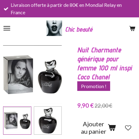
Livraison offerte à partir de 80€ en Mondial Relay en
Passer
France
au
contenu
Chic beauté
principal
Nuit Charmante
générique pour
femme 100 ml inspi
Coco Chanel
Promotion !
9,90 €
22,00 €
Ajouter
au panier