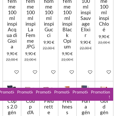
fem
fem
hom
fem
100
me
me
me
me
me
ml
100
100
100
100
100
inspi
ml
ml
ml
ml
ml
Sauv
inspi
inspi
inspi
inspi
inspi
age
Chlo
Acq
La
Guc
Blac
Elixi
é
ua di
Fem
ci
k
r
9,90 €
Gioi
me
Opi
9,90 €
9,90 €
22,00 €
a
JPG
um
22,00 €
22,00 €
9,90 €
9,90 €
9,90 €
22,00 €
22,00 €
22,00 €
Ajouter au panier
Ajouter au panier
Ajouter au panier
Ajouter au panier
Ajouter au panier
Ajouter 
Promotion
Promotion
Promotion
Promotion
Promotion
Promotion
!
!
!
!
!
!
Cop
Cou
Fleu
Fres
Furi
Gol
s 2.0
p
rett
hnes
a
d
gén
d'A
e
s
gén
gén