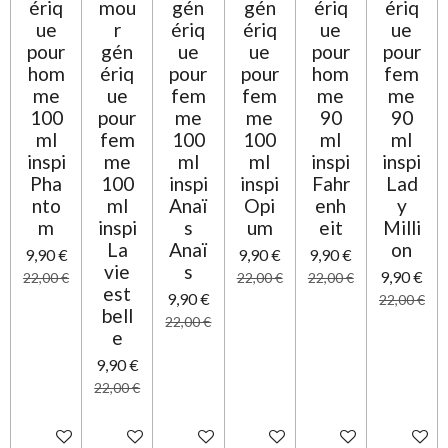
ériq
mou
gén
gén
ériq
ériq
ue
r
ériq
ériq
ue
ue
pour
gén
ue
ue
pour
pour
hom
ériq
pour
pour
hom
fem
me
ue
fem
fem
me
me
100
pour
me
me
90
90
ml
fem
100
100
ml
ml
inspi
me
ml
ml
inspi
inspi
Pha
100
inspi
inspi
Fahr
Lad
nto
ml
Anaï
Opi
enh
y
m
inspi
s
um
eit
Milli
La
Anaï
on
9,90 €
9,90 €
9,90 €
vie
s
9,90 €
22,00 €
22,00 €
22,00 €
est
9,90 €
22,00 €
bell
22,00 €
e
9,90 €
22,00 €
Ajouter au panier
Ajouter au panier
Ajouter au panier
Ajouter au panier
Ajouter au panier
Ajouter 