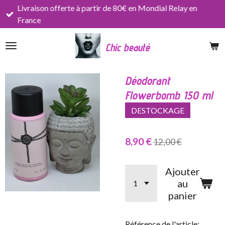
Livraison offerte à partir de 80€ en Mondial Relay en
Passer
France
au
contenu
Chic beauté
principal
Déodorant
Flowerbomb 150 ml
DESTOCKAGE
8,90 €
12,00 €
Ajouter
au
panier
Référence de l'article: