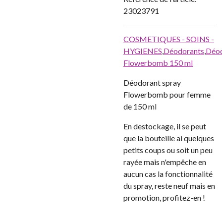
23023791
COSMETIQUES - SOINS -
HYGIENES
,
Déodorants
,
Déo
Flowerbomb 150 ml
Déodorant spray
Flowerbomb pour femme
de 150 ml
En destockage, il se peut
que la bouteille ai quelques
petits coups ou soit un peu
rayée mais n'empêche en
aucun cas la fonctionnalité
du spray, reste neuf mais en
promotion, profitez-en !