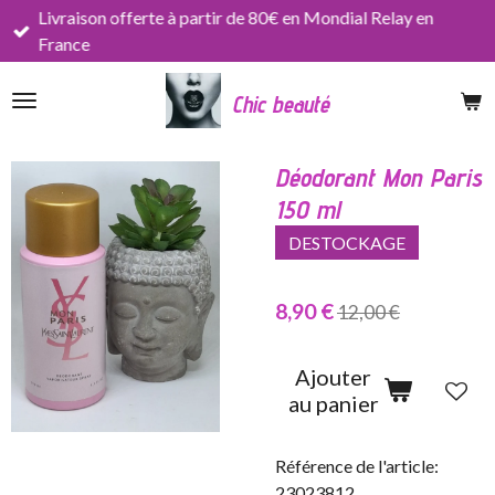
Livraison offerte à partir de 80€ en Mondial Relay en
Passer
France
au
contenu
Chic beauté
principal
Déodorant Mon Paris
150 ml
DESTOCKAGE
8,90 €
12,00 €
Ajouter
au panier
Référence de l'article:
23023812